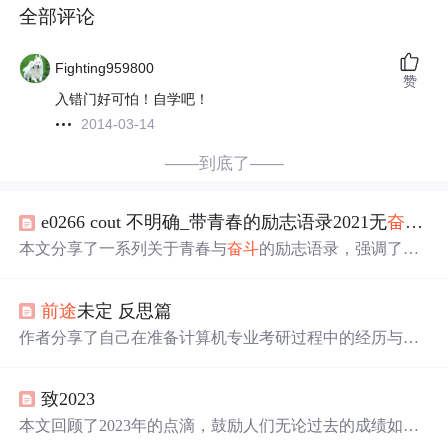
全部评论
Fighting959800
赞
入错门好可怕！自学吧！
2014-03-14
——到底了——
e0266 cout 不明确_带青春的励志语录2021无
奋斗
不
本文分享了一系列关于青春与
奋斗
的励志语录，强调了积
极向上、不断努力的重要性。从珍惜时间到面对挑战，每
一句话都激励着年轻人勇敢追梦。
前途
未定 反思篇
作者分享了自己在准备计算机专业考研过程中的经历与感
悟，包括复习过程中的挑战、考试中的遗憾以及对未来规
划的思考。
致2023
本文回顾了2023年的点滴，鼓励人们无论过去的成绩如
何，都要立足当下，珍惜眼前的努力。作者激励读者设定