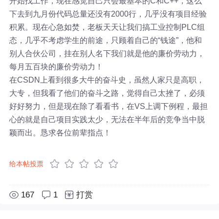
开始找工作，现在感觉自己只会最基本的C和C++，这么
下去到九月份代码总量还没有2000行，几乎没有项目经验
积累。现在心急如焚，老板天天让我们搞工业控制PLC组
态，几乎不考虑学生的前途，只顾着自己的“钱途”，他和
别人合伙公司，挂在别人名下我们就是他的廉价劳动力，
每月五百块的廉价劳动力！
在CSDN上看到很多大牛的奋斗史，虽然人家只是高职，
大专，但我看了他们的奋斗之路，觉得自己太挫了，必须
好好努力，但是现在除了看看书，在VS上调下例程，最担
心的就是自己项目实践太少，无法在半年后的竞争当中脱
颖而出。恳求各位前辈指点！
给本帖投票
167
1
打赏