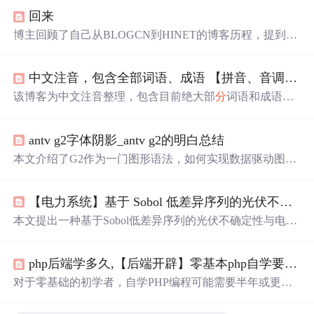
回来
博主回顾了自己从BLOGCN到HINET的博客历程，提到许
多网上朋友已
星散
，表达了对早期博客时光的怀念，并决
定回到ITPUB博客继续记录自己的生活点滴。
中文注音，包含全部词语、成语 【拼音、音调】（三）
该博客为中文注音整理，包含目前绝大部
分
词语和成语的
拼音、音调。2023年更新，共计42993条记录。因篇幅原因
分
4篇文章发布。
antv g2字体阴影_antv g2的明白总结
本文介绍了G2作为一门图形语法，如何实现数据驱动图
形，其核心组成部
分
包括数据处理、图形映射、图形展示
和辅助信息。G2通过dataSet、dataView、transform、connec
【电力系统】基于 Sobol 低差异序列的光伏不确定性-电压稳定联合评估研究附Matlab代码
tor进行数据处理，使用Scale进行数据到图形的映射，借助
View和Geom创建图形，并通过coord、axis、legend、tooltip
本文提出一种基于Sobol低差异序列的光伏不确定性与电压
等辅助元素增强图表信息。此外，还讨论了
分
面、动画和
稳定联合评估方法，利用Sobol序列的均匀性提高抽样效
不同框架的封装应用。
率，结合光伏出力随机建模与连续潮流法计算电压稳定裕
php后端学多久,【后端开辟】零基本php自学要多久
度，实现对电力系统电压稳定的高效量化
分
析。通过Matla
b仿真验证了该方法在较小样本下具备高精度与快速收敛的
对于零基础的初学者，自学PHP编程可能需要半年或更长
优势。
时间，关键在于兴趣和坚持不懈。入门阶段需要掌握PHP
语法基础、数据库操作、模板引擎（如Smarty）、面向对