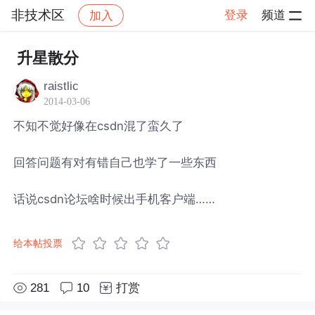
非技术区
登录
频道
加入
帖子详情
社区
非技术区
升星散分
raistlic
2014-03-06
不知不觉好像在csdn混了蛮久了
回答问题有对有错自己也学了一些东西
话说csdn论坛啥时候出手机客户端……
给本帖投票
281
10
打赏