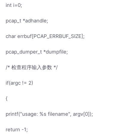
int i=0;
pcap_t *adhandle;
char errbuf[PCAP_ERRBUF_SIZE];
pcap_dumper_t *dumpfile;
/* 检查程序输入参数 */
if(argc != 2)
{
printf("usage: %s filename", argv[0]);
return -1;