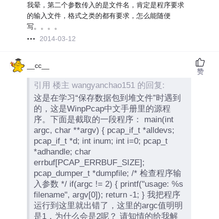
我晕，第二个参数传入的是文件名，肯定是程序要求
的输入文件，格式之类的都有要求，怎么能随便
写。。。。
2014-03-12
__cc__
赞
引用 楼主 wangyanchao151 的回复:
这是在学习“保存数据包到堆文件”时遇到
的，这是WinpPcap中文手册里的源程
序。下面是截取的一段程序： main(int
argc, char **argv) { pcap_if_t *alldevs;
pcap_if_t *d; int inum; int i=0; pcap_t
*adhandle; char
errbuf[PCAP_ERRBUF_SIZE];
pcap_dumper_t *dumpfile; /* 检查程序输
入参数 */ if(argc != 2) { printf("usage: %s
filename", argv[0]); return -1; } 我把程序
运行到这里就出错了，这里的argc值明明
是1，为什么会是2呢？ 请知情的给我解