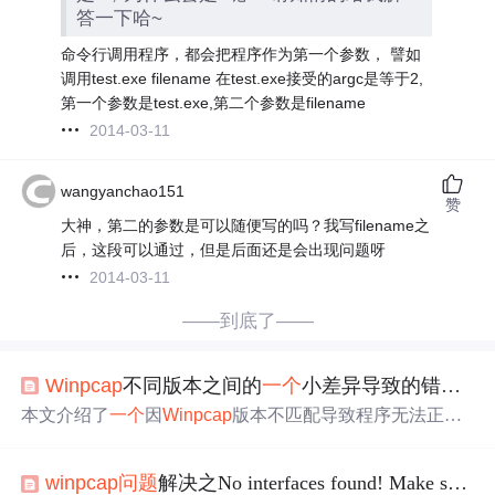
答一下哈~
命令行调用程序，都会把程序作为第一个参数， 譬如
调用test.exe filename 在test.exe接受的argc是等于2,
第一个参数是test.exe,第二个参数是filename
2014-03-11
wangyanchao151
赞
大神，第二的参数是可以随便写的吗？我写filename之
后，这段可以通过，但是后面还是会出现问题呀
2014-03-11
——到底了——
Win
pcap
不同版本之间的
一个
小差异导致的错误。
本文介绍了
一个
因
Win
pcap
版本不匹配导致程序无法正常
运行的
问题
，并通过更新版本解决了函数参数不一致的
问
题
。文中提供了具体的示例代码，展示了如何使用不同版
win
pcap
问题
解决之No interfaces found! Make sure
W
本的
Win
pcap
进行网络数据包捕获。