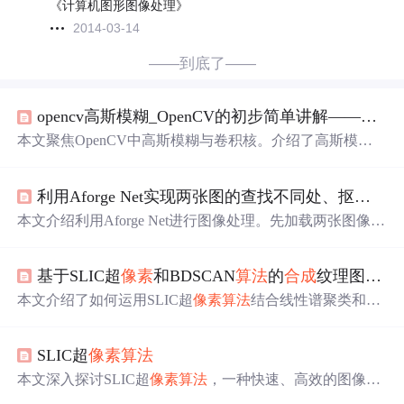
《计算机图形图像处理》
2014-03-14
——到底了——
opencv高斯模糊_OpenCV的初步简单讲解——高斯模糊与卷积核，通俗易懂
本文聚焦OpenCV中高斯模糊与卷积核。介绍了高斯模糊
是运用高斯函数
求
卷积核
合成
图像的特殊处理，还阐述了
卷积核是
算法
得出的结果矩阵。通过卷积滤波，原
像素
经
利用Aforge Net实现两张图的查找不同处、抠图、
合
加权运算得到目标
像素
，实现高斯模糊。此外，借助正态
分布和高斯函数计算权重矩阵，完成图像模糊处理。
本文介绍利用Aforge Net进行图像处理。先加载两张图像，
通过欧几里德计算不同处并
求
阈值，制作mask图，经反
色、掩码等处理抠出不同图像，还可根据预估区域二次掩
基于SLIC超
像素
和BDSCAN
算法
的
合成
纹理图像及SAR图像的分割
码。最后将抠出的图像与新背景图融合，
合成
算法
需考虑
两张图的
像素
。
本文介绍了如何运用SLIC超
像素
算法
结合线性谱聚类和密
度聚类
算法
（如BDSCAN）对
合成
纹理图像和SAR图像进
行分割，以实现地物识别和监测，尤其在遥感和计算机视
SLIC超
像素
算法
觉领域的应用。
本文深入探讨SLIC超
像素
算法
，一种快速、高效的图像分
割技术。SLIC结合k均值聚类，优化距离计算，实现图像