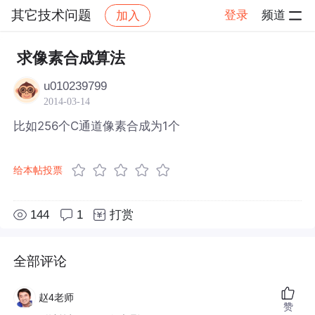
其它技术问题
登录
频道
加入
帖子详情
社区
其它技术问题
求像素合成算法
u010239799
2014-03-14
比如256个C通道像素合成为1个
给本帖投票
144
1
打赏
全部评论
赵4老师
赞