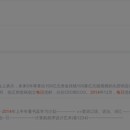
上表示，未来5年将拿出100亿元资金扶植100家亿元级规模的头部供应
1月，徐正和曾斌创立
每日
优鲜，分任CEO和COO。
2014
年12月，
每日
优
，做一个链接优质生鲜生产者和消费者的平台。在这个初心的驱动下，
每
00单到每天1000单，并很快突破了
每日
1000..
-
2014
年上半年看书及学习计划----------- >>英语口语、语法、词汇------
-||---------------计算机程序设计艺术(卷1234)--------------------