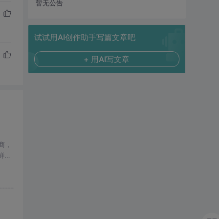
暂无公告
试试用AI创作助手写篇文章吧
+ 用AI写文章
商，
鲜正
日
优
---