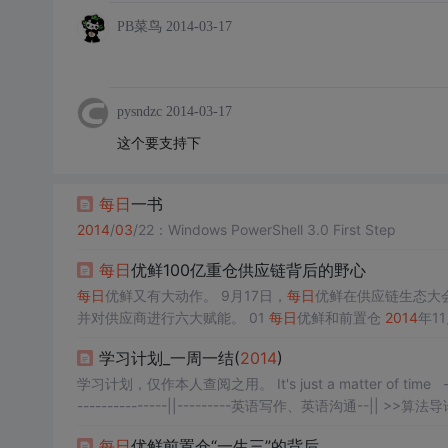
PB菜鸟
2014-03-17
pysndzc
2014-03-17
这个要支持下
每日
一书
2014
/
03
/22：Windows PowerShell 3.0 First Step
每日
优鲜100亿重仓供应链背后的野心
每日
优鲜又有大动作。 9月17日，
每日
优鲜在供应链生态大会
并对供应商进行六大赋能。 01
每日
优鲜和前置仓
2014
年1
式运营。 曾斌说，
每日
优鲜创立的初心是为一个群体找出路
学习计划_一周一结(
2014
)
鲜开始了前行之路。 初期的
每日
优鲜发展迅速，很快从每天1
学习计划，仅作本人查阅之用。 It's just a matter of time -
---------------||---------英语写作、英语沟通--|| >>算法导论-
每日
优鲜前置仓“一生三”的背后