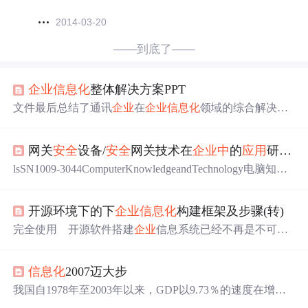
2014-03-20
——到底了——
企业
信息化
整体解决方案PPT
文件最后总结了通讯
企业
在
企业
信息化
领域的综合解决方
案，强调了其在技术创新、方案实施及客户服务方面的优
势，并提供了联系方式以供进一步咨询。这份文件是关于
网关
安全
设备/
安全
网关技术在
企业
中
的
应用
研究_小白信息
企业
信息化
整体解决方案的PPTX文件，主要介绍了
企业
信
息化
的需求、发展、技术
应用
、解决方案及成功案例。典
lsSN1009-3044ComputerKnowledgeandTechnology电脑知识
型场景：
企业
广域网建设方案、
企业
园区网络建设方案、
与技术V01．7，No．8，October011．E-
企业
无线办公网络覆盖方案等。信息
安全
子方案：如
安全
总控、视频监控、智能门禁系统、虚拟化
安全
、
安全
网关
开源环境下的下
企业
信息化
构建框架及步骤(转)
等。集成、智能、协同、共享为基础保障、
应用
整合、
安
完全使用 开源软件搭建
企业
信息系统已经不再是不可能
全
监管、服务共享等原则。
的事情，下图从
企业
信息
应用
的各个层面，直观的描述了
如何使用开源软件来按步骤搭建
企业
信 息系统，满足各
应
信息化
2007迈大步
用
层面的
信息化
需求。下图
中
的每一个
应用
单元内的软件
均为开放源代码软件，他们遵循着不同的使用许可规则，
我国自1978年至2003年以来，GDP以9.73％的速度在增
企业
用户在使用时，只要遵循各 软件的许可规则，即可放
长，近年以10％的高速在增长，总经济规模已在第四位，