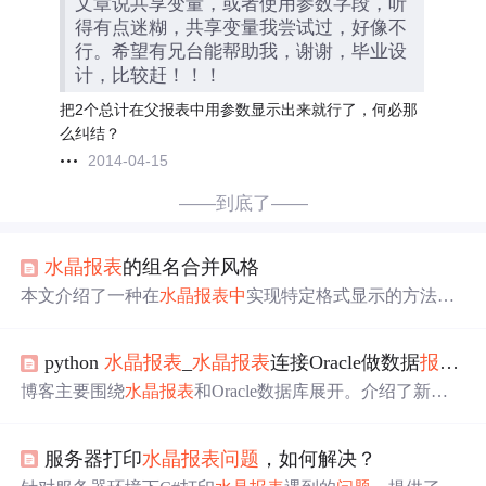
文章说共享变量，或者使用参数字段，听
得有点迷糊，共享变量我尝试过，好像不
行。希望有兄台能帮助我，谢谢，毕业设
计，比较赶！！！
把2个总计在父报表中用参数显示出来就行了，何必那
么纠结？
2014-04-15
——到底了——
水晶
报表
的组名合并风格
本文介绍了一种在
水晶
报表
中
实现特定格式显示的方法，
包括如何通过编程控制字段显示、使用条件格式设置背景
色及文本下划线等，适用于需要精确控制
报表
布局的情
python
水晶
报表
_
水晶
报表
连接Oracle做数据
报表
笔
况。
博客主要围绕
水晶
报表
和Oracle数据库展开。介绍了新建
水晶
报表
文件并绑定Oracle数据源的关键步骤，强调服务
填写需与tnsnames.ora文件配置节点名称一致。还提及
水晶
服务器打印
水晶
报表
问题
，如何解决？
报表
参数字段及.Net端代码，同时包含MS SQL到Oracle数
据迁移、多种语言连接Oracle数据库及相关
问题
解决方