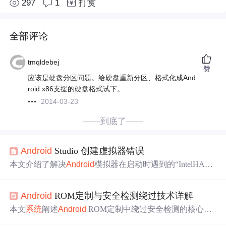
297
1
打赏
全部评论
tmqldebej
赞
应该是硬盘分区问题。给硬盘重新分区、格式化成And
roid x86支援的硬盘格式试下。
2014-03-23
——到底了——
Android
Studio 创建虚拟器错误
本文介绍了解决
Android
模拟器在启动时遇到的“IntelHAX
MisrequiredtorunthisAVD,VT-xisdisabledinBIOS”错误的方
法。提供了两种解决方案：一是通过安装Intel
x86
Emulator
Android
ROM定制与安全检测绕过技术详解
Accelerator并配置BIOS；二是直接通过重启电脑进入BIOS
调整VT-x设置。
本文
系统
阐述
Android
ROM定制中绕过安全检测的核心原
理与实战方法，涵盖Bootloader验证、vbmeta签名修改、SE