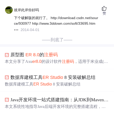
彼岸此岸你好吗
赞
下个破解版的就行了。 http://download.csdn.net/sour
ce/930977 http://www.3ddown.com/soft/33695.htm
2014-04-01
——到底了——
原型图
ER
8.0
的
注册码
本文分享了Axu
er
8.0
的设计软件
注册码
，适用于米业成(ST
UDENT)。请注意，使用
注册码
需遵守相关法律法规及软
件授权协议。
数据库建模工具
ER
Studio
8 安装破解总结
数据库建模工具
ER
Studio
8 安装破解总结
Java开发环境一站式搭建指南：从JDK到Maven的完整配置流程
本文系统性地指导Java后端开发环境的完整搭建流程，涵
盖JDK安装与环境变量配置、IntelliJ IDEA集成与调优、Git