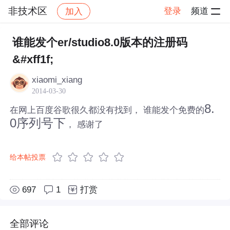
非技术区
登录
频道
加入
帖子详情
社区
非技术区
谁能发个er/studio8.0版本的注册码
&#xff1f;
xiaomi_xiang
2014-03-30
8.
在网上百度谷歌很久都没有找到， 谁能发个免费的
0序列号下
， 感谢了
给本帖投票
697
1
打赏
全部评论