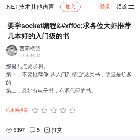
.NET技术其他语言
登录
频道
加入
帖子详情
社区
.NET技术其他语言
要学socket编程&#xff0c;求各位大虾推荐
几本好的入门级的书
西阳楼望
2014-04-02
那提几点要求啊。
第一，不要推荐像“从入门到精通”这类书，明显是坑爹
的。
第二，最好有电子书，有源代码的书。
给本帖投票
5397
5
打赏