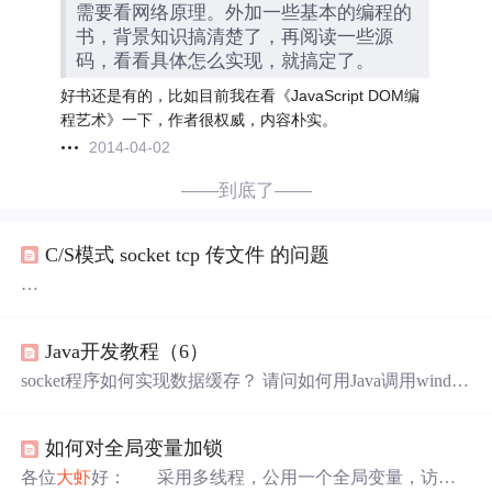
需要看网络原理。外加一些基本的编程的
书，背景知识搞清楚了，再阅读一些源
码，看看具体怎么实现，就搞定了。
好书还是有的，比如目前我在看《JavaScript DOM编
程艺术》一下，作者很权威，内容朴实。
2014-04-02
——到底了——
C/S模式 socket tcp 传文件 的问题
在MFC下面写了一个C/S模式的小程序。
主要任务是一个客户端向另外一个客户端传文件。
Java开发教程（6）
在同一台机器上测得时候是正常的。
把两个客户端分别放到主机和虚拟机上，虚拟机给主机发
socket程序如何实现数据缓存？ 请问如何用Java调用windo
文件的时候虚拟机的客户端总是和服务端断开，这是怎么
ws中ocx控件中的方法，并且返回一个值 怎么判断一个文
回事哦。
件已经打开？ 虽不是针对认证的
书
和光盘,只要能力上来
另外，客户端还带文本聊天的功能，在上面那种情况下，
如何对全局变量加锁
了,认证还不是小意思 如何用Java语言获取本地计算机的M
文本聊天的功能是能正常使用的。
AC地址，谢谢 使用布局管理器的好与坏 这种异常该咋查
各位
大虾
好： 采用多线程，公用一个全局变量，访问
我们写的C/S程序，用虚拟机和主机测试，都挺好的~