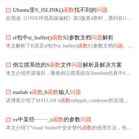
Ubuntu里S_ISLINK()
函数
找不到的
问题
在阅读《UNIX环境高级编程》第3版第4章时，遇到在Ubu
ntu环境下编译使用S_ISLINK()
函数
报错。
问题
在于Ubuntu
中该
函数
实际为S_INLNK()。通过修改源码中的
函数
名
sf包中st_buffer()
函数
S2参数文档
问题
解析
称，可以成功解决编译
问题
。
本文解析了R语言sf包中st_buffer()
函数
S2参数文档
问题
。该
函数
用于空间数据处理，文档对S2参数说明不完整。介绍
了S2特有参数及传递机制，指出
问题
影响范围，开发团队
倒立摆系统的S
函数
文件
问题
解析及解决方案
已修复，还给出注意事项和最佳实践，让空间数据处理更
易用。
本文介绍开源项目，聚焦倒立摆系统在Simulink仿真中S
函
数
文件
问题
。阐述S
函数
作用，指出运行时可能出现状态导
数长度错误等
问题
。分析成因包括状态向量定义、方程设
matlab s
函数
,S
函数
输入
问题
置及S
函数
内部逻辑错误，给出解决方案，适用于教学、科
研与工业应用。
该博客介绍了MATLAB S
函数
nnbppid_condenser的实现细
节，包括mdlInitializeSizes、mdlUpdates和mdlOutputs等关键
函数
的作用。
函数
主要处理输入u和状态变量x，用于计算
vs中某些·······_s
函数
的参数
问题
离散状态并生成输出。离散状态包括误差、误差和、误差
的变化量，输出包括控制信号和其他参数。此外，博客还
本文介绍了Visual Studio中安全替代
函数
的使用方法，包括
涉及权重矩阵的初始化和更新过程。
gets_s、strcpy_s和scanf_s等，详细说明了这些
函数
如何避