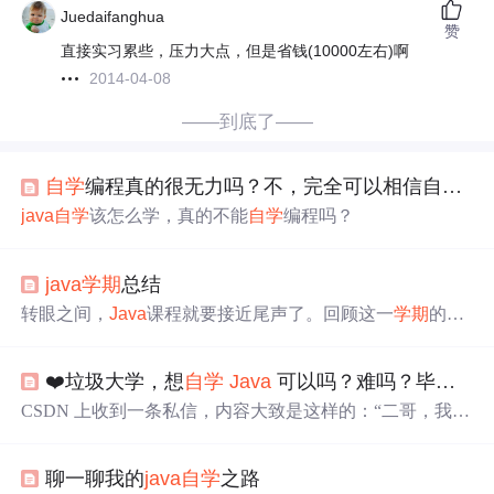
Juedaifanghua
赞
直接实习累些，压力大点，但是省钱(10000左右)啊
2014-04-08
——到底了——
自学
编程真的很无力吗？不，完全可以相信自己。【肝 5000+字自述
java
自学
该怎么学，真的不能
自学
编程吗？
java
学期
总结
转眼之间，
Java
课程就要接近尾声了。回顾这一
学期
的学
习生活，无限感慨。承蒙代老师的谆谆教导，使我在学习
中能够勇敢的克服一个又一个的困难，解决了很多本来不
❤️垃圾大学，想
自学
Java
可以吗？难吗？毕业后能找到一份 6k左右的工作吗？
明白的难题，非常感谢亲爱的老师。 通过这
学期
对
java
的
学习，我又获得了一门技术，同时也学习了一门新的高级
CSDN 上收到一条私信，内容大致是这样的：“二哥，我学
程序语言。对于面向对象中目前最广泛和最流行的编程语
校比较垃圾，想
自学
Java
可以吗？
自学
Java
难吗？毕业
言，我觉得将来我一定能够用到他，去开发软件或者别的
后能找到一份 6k左右的工作吗？” 不
知道
CSDN 上的其他
什么工作。从第一个
java
小程序helloword.
java
到后来的
jav
聊一聊我的
java
自学
之路
小伙伴有没有类似的问题，我熬了一个大爷，肝出了这条