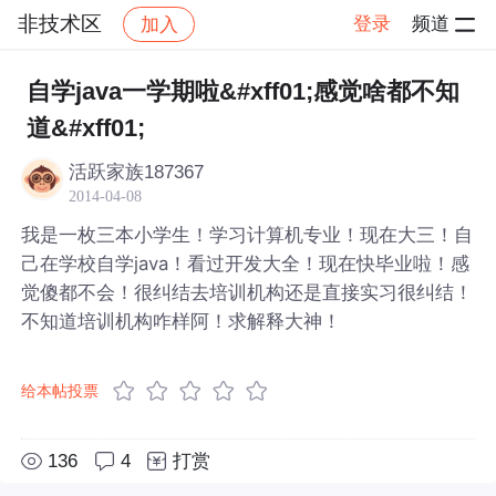
非技术区
登录
频道
加入
帖子详情
社区
非技术区
自学java一学期啦&#xff01;感觉啥都不知
道&#xff01;
活跃家族187367
2014-04-08
我是一枚三本小学生！学习计算机专业！现在大三！自
己在学校自学java！看过开发大全！现在快毕业啦！感
觉傻都不会！很纠结去培训机构还是直接实习很纠结！
不知道培训机构咋样阿！求解释大神！
给本帖投票
136
4
打赏