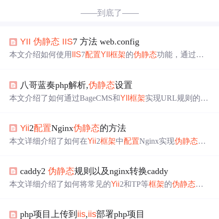
——到底了——
YII
伪静态
IIS
7 方法 web.config
本文介绍如何使用
IIS
7
配置
YII
框架
的
伪静态
功能，通过修
改web.config文件实现URL重写规则，确保非文件和非目录
请求被重定向到
YII
的入口文件。
八哥蓝奏php解析,
伪静态
设置
本文介绍了如何通过BageCMS和
YII
框架
实现URL规则的美
化，详细步骤包括修改
配置
文件urlManager设置和
配置
Web
服务支持，特别针对
IIS
、NGINX和Apache的
伪静态
配置
。
Yii
2
配置
Nginx
伪静态
的方法
本文详细介绍了如何在
Yii
2
框架
中
配置
Nginx实现
伪静态
效
果，通过具体的代码示例，展示了如何正确设置Nginx的lo
cation块以实现对非真实文件请求的重定向至index.php。
caddy2
伪静态
规则以及nginx转换caddy
本文详细介绍了如何将常见的
Yii
2和TP等
框架
的
伪静态
规
则转换为Caddy2的
配置
。通过使用Caddy2的匹配器和重写
指令，可以实现与Nginx类似的
伪静态
效果，同时提供了转
php项目上传到
iis
,
iis
部署php项目
换工具帮助开发者快速进行
配置
迁移。