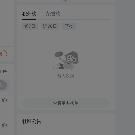
积分榜
荣誉榜
近7日
近30日
至今
复
正序
暂无数据
复
查看更多榜单
社区公告