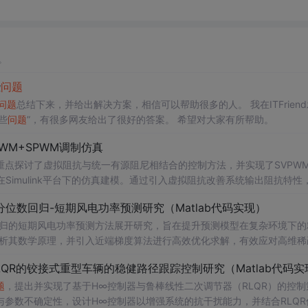
。
些
问题
问题
总结下来，并给出解决方案，相信可以帮助很多的人。 我在ITFrien
些
问题
”，有很多网友给出了很好的答案。 希望对大家有所帮助。
WM+SPWM调制仿真
点探讨了虚拟阻抗与统一有源阻尼相结合的控制方法，并实现了SVPW
Simulink平台下的仿真建模。通过引入虚拟阻抗改善系统输出阻抗特性
题
，从而提升逆变器在弱电网条件下的并网稳定性与电能质量。研究涵盖
位数回归-短期风电功率预测研究（Matlab代码实现）
果评估，同时拓展涉及正负序分离、中点电位平衡、DPWMA调制等关
回归的短期风电功率预测方法展开研究，旨在提升预测模型在复杂环境下的
ATLAB/Simulink仿真环境的专业人士；; 使用场景及目标：
剖析其数学原理，并引入近端梯度算法进行高效优化求解，有效应对高维稀
深入研究；②支撑学位论文撰写、学术期刊投稿或科研项目申报中的仿
算法实现与仿真实验，利用实际风电数据验证了该方法在不同分位点下的预测
QR的铰接式重型车辆的稳健路径跟踪控制研究（Matlab代码实
。此外，文档还整合了电力系统、机器
支持；; 阅读建议：建议读者结合提供的Simulin
学习
、路径规划等多个领域的相关
数设计与有源阻尼的协同作用机制，深入理解不同调制策略对系统性能的
适合人群：具备扎实的数学基础（如凸优化、统
题
，提出并实现了基于H∞控制器与鲁棒线性二次调节器（RLQR）的控制
参数不确定性，设计H∞控制器以增强系统的抗干扰能力，并结合RLQR
系统调度、智能优化算法或机器
等先进控制技术，全面提升对复杂电网环境下并网系统稳定运行机制的认
学习
等领域的科研人员、工程技术人员及研