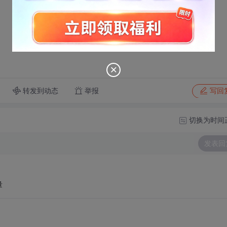
转发到动态
举报
写回
切换为时间
发表回
量