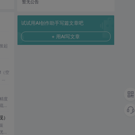
暂无公告
试试用AI创作助手写篇文章吧
+ 用AI写文章
d发起
M（空
，结
了控
键技
精度
疏数
真验证
性
现）
科研
影响，
策
优化
知水
究