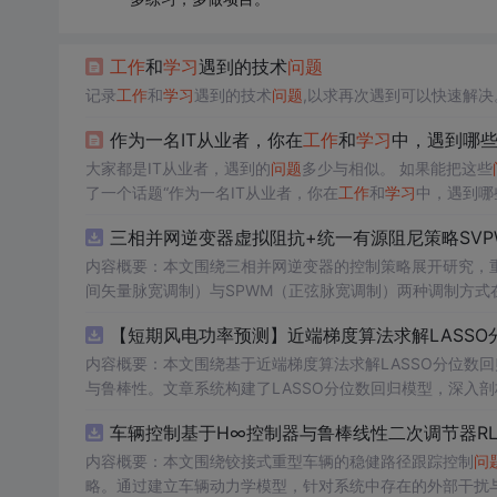
工作
和
学习
遇到的技术
问题
记录
工作
和
学习
遇到的技术
问题
,以求再次遇到可以快速解决
作为一名IT从业者，你在
工作
和
学习
中，遇到哪
大家都是IT从业者，遇到的
问题
多少与相似。 如果能把这些
了一个话题“作为一名IT从业者，你在
工作
和
学习
中，遇到哪
三相并网逆变器虚拟阻抗+统一有源阻尼策略SVP
内容概要：本文围绕三相并网逆变器的控制策略展开研究，重
间矢量脉宽调制）与SPWM（正弦脉宽调制）两种调制方式在
合统一有源阻尼技术有效抑制LC或LCL滤波器引起的谐振
问
【短期风电功率预测】近端梯度算法求解LASSO分
制策略的设计、调制算法的实现、动态响应分析及谐波抑制效
术，构建了完整的高性能并网逆变器控制系统仿真体系。; 适合人群：适用于从事电力电子、新能源发电、智能电网及相关领域的研究生、
内容概要：本文围绕基于近端梯度算法求解LASSO分位数
科研人员和工程技术人员，特别是具备三相并网逆变器控制理论基础并熟悉M
与鲁棒性。文章系统构建了LASSO分位数回归模型，深入
①用于高校与科研机构开展并网逆变器稳定性与控制策略的
据与异常值干扰等
问题
。通过Matlab平台完成了完整的
车辆控制基于H∞控制器与鲁棒线性二次调节器RL
工作
能，结果表明其相较于传统方法具有更强的稳定性和准确性
；③为企业研发高性能、高可靠性的并网逆变器产品提供先进的控制方案与技术原型
k模型文件进行实际操作与仿真验证，重点关注虚拟阻抗参
方向与技术应用案例，突出该方法在新能源预测与智能优化中的广泛适用性与实践价值。; 
内容概要：本文围绕铰接式重型车辆的稳健路径跟踪控制
问
并可进一步拓展
计
略。通过建立车辆动力学模型，针对系统中存在的外部干扰与
学习
）与Matlab编程能力，从事新能源发电预测、电力
学习
文中提及的正负序控制、中点电位平衡