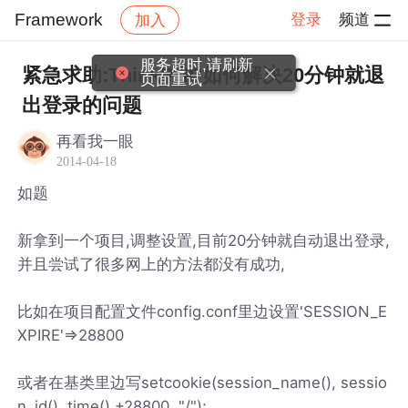
Framework
登录
频道
加入
帖子详情
社区
Framework
服务超时,请刷新
紧急求助:ThinkPHP如何解决20分钟就退
页面重试
出登录的问题
再看我一眼
2014-04-18
如题
新拿到一个项目,调整设置,目前20分钟就自动退出登录,
并且尝试了很多网上的方法都没有成功,
比如在项目配置文件config.conf里边设置'SESSION_E
XPIRE'=>28800
或者在基类里边写setcookie(session_name(), sessio
n_id(), time() +28800, "/");