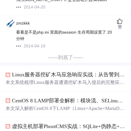
2014-04-20
zmzkkk
赞
看看是不是php.ini 里面的session 生存周期设置了 20
分钟
2014-04-19
——到底了——
Linux服务器挖矿木马应急响应实战：从告警到根因定位的完整排查指南
本文系统梳理Linux服务器遭遇挖矿木马入侵后的完整应急
响应流程，涵盖
紧急
遏制、现场取证、深度痕迹排查（进
程/文件/网络/用户）、恶意样本分析、根因溯源（弱口
CentOS 8 LAMP部署全解析：模块流、SELinux与认证机制实战
令、漏洞利用、配置暴露等）、漏洞修复与系统加固。强
调最小干扰、证据保全和假设失陷三大原则，并提供Rootk
本文深入解析CentOS 8下LAMP（Linux+Apache+MariaDB
it隐藏检测、守护进程对抗、日志关联分析等实战技巧，适
+PHP）部署的核心难点：模块流（Module Streams）机制
用于运维与安全工程师快速定位并清除威胁。
对PHP版本及扩展的严格隔离、SELinux安全上下文导致的
虚拟主机部署PbootCMS实战：SQLite+伪静态+Session全适配指南
Apache文件访问失败、MariaDB默认socket认证与密码认证