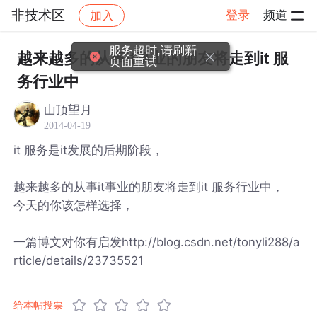
非技术区
登录
频道
加入
帖子详情
社区
非技术区
服务超时,请刷新
越来越多的从事it事业的朋友将走到it 服
页面重试
务行业中
山顶望月
2014-04-19
it 服务是it发展的后期阶段，
越来越多的从事it事业的朋友将走到it 服务行业中，
今天的你该怎样选择，
一篇博文对你有启发http://blog.csdn.net/tonyli288/a
rticle/details/23735521
给本帖投票