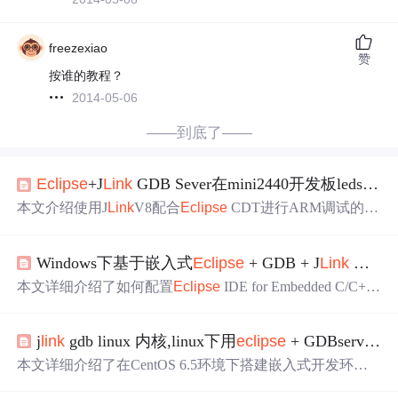
freezexiao
赞
按谁的教程？
2014-05-06
——到底了——
Eclipse
+J
Link
GDB Sever在mini2440开发板leds点灯程序调试过程
本文介绍使用J
Link
V8配合
Eclipse
CDT进行ARM调试的方
法，包括配置YAGARTO toolchain、Zylin插件及调试过
程。特别针对J
Link
GDB Server特性进行了调试设置说明。
Windows下基于嵌入式
Eclipse
+ GDB + J
Link
对JZ2440/S3C2440/mini2440 进行裸机程序在SDRAM上的调试
本文详细介绍了如何配置
Eclipse
IDE for Embedded C/C++
Developers进行S3C2440芯片的SDRAM调试。首先，需要
下载并安装
Eclipse
2021-09版本、gcc-arm-none-eabi 7-2018
j
link
gdb linux 内核,linux下用
eclipse
+ GDBserver + J
-q2-update以及J
Link
软件。接着，设置了
Eclipse
的调试配
置，包括指定J
Link
GDBServerCL.exe和arm-none-eabi-gdb.e
本文详细介绍了在CentOS 6.5环境下搭建嵌入式开发环境
xe路径，设备类型，以及一系列GDB初始化命令来配置时
的步骤，包括安装
Eclipse
Luna、CDT v8.3、GDB v7.5等