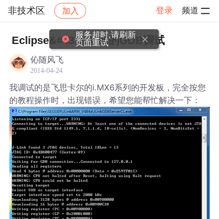
非技术区
登录
频道
加入
帖子详情
社区
非技术区
服务超时,请刷新
Eclipse&#43;JLINK的GDB调试
页面重试
伈随风飞
2014-04-24
我调试的是飞思卡尔的i.MX6系列的开发板，完全按您
的教程操作时，出现错误，希望您能帮忙解决一下：