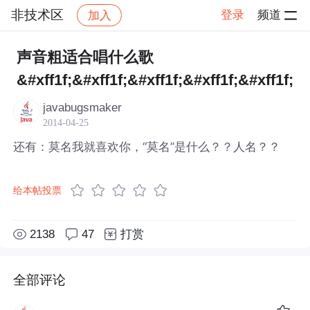
非技术区
登录
频道
加入
帖子详情
社区
非技术区
声音粗适合唱什么歌
&#xff1f;&#xff1f;&#xff1f;&#xff1f;&#xff1f;
javabugsmaker
2014-04-25
还有：莫名我就喜欢你，“莫名”是什么？？人名？？
给本帖投票
2138
47
打赏
全部评论