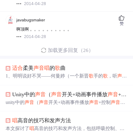
2014-04-28
javabugsmaker
赞
啊顶啊 。。。。。。。。。。
2014-04-28
加载更多回复（26）
适合
柔美
声音
唱
的
歌
曲
1、明明说好不哭——何曼婷（一个新晋
歌
手的
歌
，听
声音
就甜美，长得也很可爱，很不错的一首
歌
哦）2、爱一直存
在——梁文音（梁文音的
歌
听了就会有淡淡的幸福感，她
Unity中的
声音
（
声音
开关+动画事件播放
声音
+控制
的‘最幸福的事’也很好听）3、First love——宇多田光（一
首会让人感到震撼的
歌
，很容易听出这个实力派
歌
手是用
unity中的
声音
（
声音
开关+动画事件播放
声音
+控制
声音
大
生命来
歌
唱
的）4、亲爱的那不是爱情——张韶涵（张韶涵
小UI）
的
声音
是那种一听就可以听出来的，很有特色，而这首
歌
呢，可以说是她最好的之一了）...
唱
高音的技巧和发声方法
本文探讨了
唱
高音的技巧和发声方法，包括呼吸控制、声