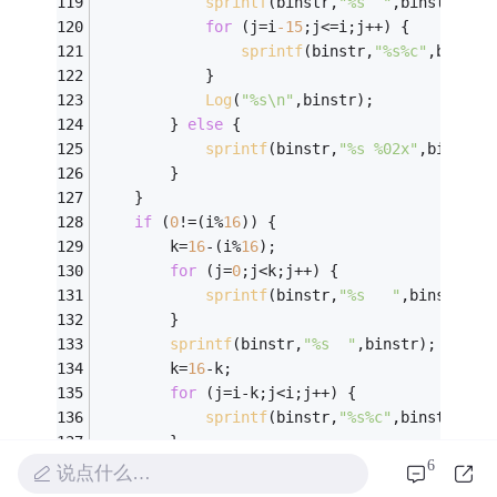
sprintf
(binstr,
"%s  "
,binstr);
for
 (j=i
-15
;j<=i;j++) {
sprintf
(binstr,
"%s%c"
,binstr
            }
Log
(
"%s\n"
,binstr);
        } 
else
 {
sprintf
(binstr,
"%s %02x"
,binstr,
        }
    }
if
 (
0
!=(i%
16
)) {
        k=
16
-(i%
16
);
for
 (j=
0
;j<k;j++) {
sprintf
(binstr,
"%s   "
,binstr);
        }
sprintf
(binstr,
"%s  "
,binstr);
        k=
16
-k;
for
 (j=i-k;j<i;j++) {
sprintf
(binstr,
"%s%c"
,binstr,(
'!
        }
6
Log
(
"%s\n"
,binstr);
说点什么…
    }