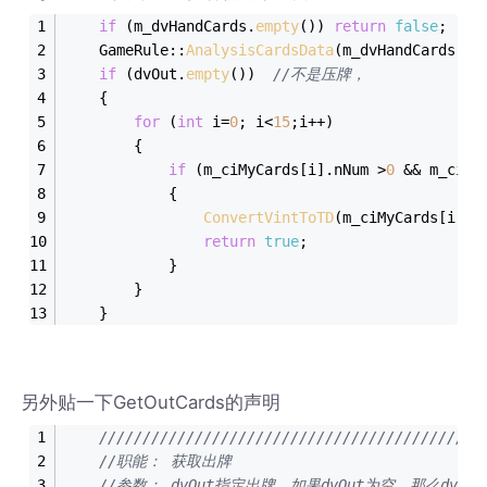
if
 (m_dvHandCards.
empty
()) 
return
false
;
	GameRule::
AnalysisCardsData
(m_dvHandCards,m_
if
 (dvOut.
empty
())  
//不是压牌，
	{
for
 (
int
 i=
0
; i<
15
;i++)
		{
if
 (m_ciMyCards[i].nNum >
0
 && m_ciMy
			{
ConvertVintToTD
(m_ciMyCards[i].n
return
true
;
			}
		}
	}
另外贴一下GetOutCards的声明
////////////////////////////////////////////
//职能： 获取出牌
//参数： dvOut指定出牌，如果dvOut为空，那么dvR