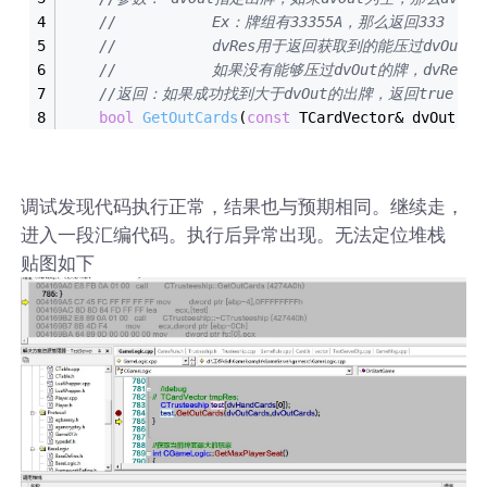
//			 Ex：牌组有33355A，那么返回333
//			 dvRes用于返回获取到的能压过dvOut的
//			 如果没有能够压过dvOut的牌，dvRes
//返回：如果成功找到大于dvOut的出牌，返回true，否则
bool
GetOutCards
(
const
 TCardVector& dvOut,TC
调试发现代码执行正常，结果也与预期相同。继续走，
进入一段汇编代码。执行后异常出现。无法定位堆栈
贴图如下