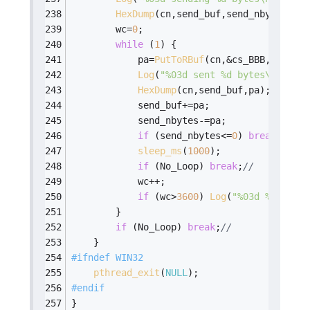
HexDump
(cn,send_buf,send_nbytes);
        wc=
0
;
while
 (
1
) {
            pa=
PutToRBuf
(cn,&cs_BBB,&BBB,se
Log
(
"%03d sent %d bytes\n"
,cn,p
HexDump
(cn,send_buf,pa);
            send_buf+=pa;
            send_nbytes-=pa;
if
 (send_nbytes<=
0
) 
break
;
//
sleep_ms
(
1000
);
if
 (No_Loop) 
break
;
//
            wc++;
if
 (wc>
3600
) 
Log
(
"%03d %d==wc>3
        }
if
 (No_Loop) 
break
;
//
    }
#
ifndef
 WIN32
pthread_exit
(
NULL
);
#
endif
}