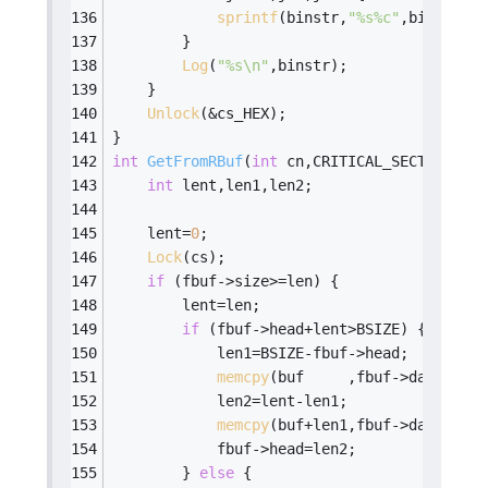
sprintf
(binstr,
"%s%c"
,binstr,(
'
        }
Log
(
"%s\n"
,binstr);
    }
Unlock
(&cs_HEX);
}
int
GetFromRBuf
(
int
 cn,CRITICAL_SECTION *cs
int
 lent,len1,len2;
    lent=
0
;
Lock
(cs);
if
 (fbuf->size>=len) {
        lent=len;
if
 (fbuf->head+lent>BSIZE) {
            len1=BSIZE-fbuf->head;
memcpy
(buf     ,fbuf->data+fbuf
            len2=lent-len1;
memcpy
(buf+len1,fbuf->data     
            fbuf->head=len2;
        } 
else
 {