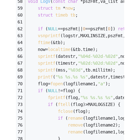
void
LogV
(
const
char
 *pszFmt,va_list argp)
{
struct
tm
 *
now
;
struct
timeb
tb
;
if
 (
NULL
==pszFmt||
0
==pszFmt[
0
]) 
return
;
vsnprintf
(logstr,MAXLINSIZE,pszFmt,argp)
ftime
(&tb);
    now=
localtime
(&tb.time);
sprintf
(datestr,
"%04d-%02d-%02d"
,now->tm
sprintf
(timestr,
"%02d:%02d:%02d"
,now->tm
sprintf
(mss,
"%03d"
,tb.millitm);
printf
(
"%s %s.%s %s"
,datestr,timestr,mss
    flog=
fopen
(logfilename1,
"a"
);
if
 (
NULL
!=flog) {
fprintf
(flog,
"%s %s.%s %s"
,datestr,t
if
 (
ftell
(flog)>MAXLOGSIZE) {
fclose
(flog);
if
 (
rename
(logfilename1,logfilen
remove
(logfilename2);
rename
(logfilename1,logfilen
            }