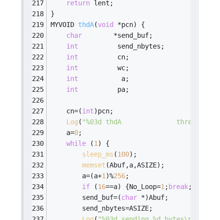
return
 lent;
}
MYVOID 
thdA
(
void
 *pcn)
{
char
        *send_buf;
int
          send_nbytes;
int
          cn;
int
          wc;
int
           a;
int
          pa;
    cn=(
int
)pcn;
Log
(
"%03d thdA              thread begi
    a=
0
;
while
 (
1
) {
sleep_ms
(
100
);
memset
(Abuf,a,ASIZE);
        a=(a+
1
)%
256
;
if
 (
16
==a) {No_Loop=
1
;
break
;}
//去掉
        send_buf=(
char
 *)Abuf;
        send_nbytes=ASIZE;
Log
(
"%03d sending %d bytes\n"
,cn,se