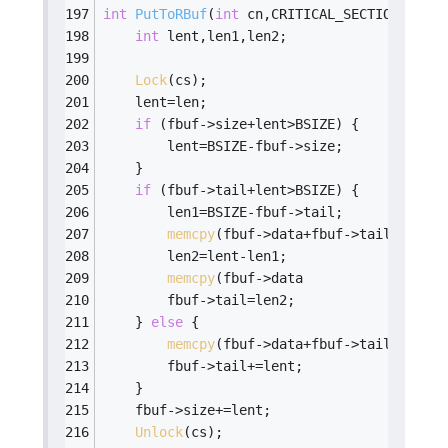
int
PutToRBuf
(
int
 cn,CRITICAL_SECTION *cs,F
int
 lent,len1,len2;
Lock
(cs);
    lent=len;
if
 (fbuf->size+lent>BSIZE) {
        lent=BSIZE-fbuf->size;
    }
if
 (fbuf->tail+lent>BSIZE) {
        len1=BSIZE-fbuf->tail;
memcpy
(fbuf->data+fbuf->tail,buf   
        len2=lent-len1;
memcpy
(fbuf->data           ,buf+le
        fbuf->tail=len2;
    } 
else
 {
memcpy
(fbuf->data+fbuf->tail,buf   
        fbuf->tail+=lent;
    }
    fbuf->size+=lent;
Unlock
(cs);