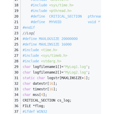
#
include
<sys/time.h>
#
include
<pthread.h>
#
define
  CRITICAL_SECTION   pthread_mute
#
define
  MYVOID             void *
#
endif
//Log{
#
define
 MAXLOGSIZE 20000000
#
define
 MAXLINSIZE 16000
#
include
<time.h>
#
include
<sys/timeb.h>
#
include
<stdarg.h>
char
 logfilename1[]=
"MyLog1.log"
;
char
 logfilename2[]=
"MyLog2.log"
;
static
char
 logstr[MAXLINSIZE+
1
];
char
 datestr[
16
];
char
 timestr[
16
];
char
 mss[
4
];
CRITICAL_SECTION cs_log;
FILE *flog;
#
ifdef
 WIN32