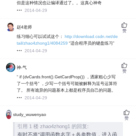
但是这种情况也让编译通过了。。这真心神奇
2014-04-29
赵4老师
赞
练习细心可以试试这个：
http://download.csdn.net/de
tail/zhao4zhong1/4084259
“适合程序员的键盘练习”
2014-04-29
神-气
赞
“ if (dvCards.front().GetCardProp()) ，洒家粗心少写
了一个括号” ，少写一个括号可能被解释为逗号运算符
了。 所有诡异的问题基本上都是程序员自己的问题。
2014-04-29
study_wuwenyao
赞
引用 1 楼 zhao4zhong1 的回复:
有时不将“调用函数名字＋各参数值，进入函