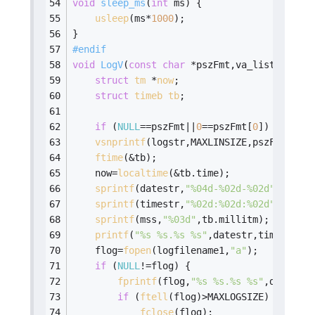
void
sleep_ms
(
int
 ms)
{
usleep
(ms*
1000
);
}
#
endif
void
LogV
(
const
char
 *pszFmt,va_list argp)
struct
tm
 *
now
;
struct
timeb
tb
;
if
 (
NULL
==pszFmt||
0
==pszFmt[
0
]) 
return
;
vsnprintf
(logstr,MAXLINSIZE,pszFmt,argp
ftime
(&tb);
    now=
localtime
(&tb.time);
sprintf
(datestr,
"%04d-%02d-%02d"
,now->t
sprintf
(timestr,
"%02d:%02d:%02d"
,now->t
sprintf
(mss,
"%03d"
,tb.millitm);
printf
(
"%s %s.%s %s"
,datestr,timestr,ms
    flog=
fopen
(logfilename1,
"a"
);
if
 (
NULL
!=flog) {
fprintf
(flog,
"%s %s.%s %s"
,datestr,
if
 (
ftell
(flog)>MAXLOGSIZE) {
fclose
(flog);