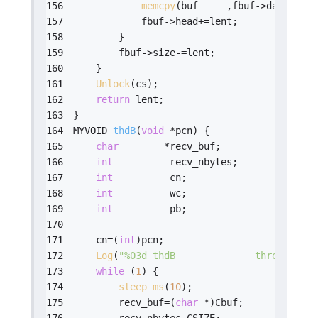
memcpy
(buf     ,fbuf->data+fbuf
            fbuf->head+=lent;
        }
        fbuf->size-=lent;
    }
Unlock
(cs);
return
 lent;
}
MYVOID 
thdB
(
void
 *pcn)
{
char
        *recv_buf;
int
          recv_nbytes;
int
          cn;
int
          wc;
int
          pb;
    cn=(
int
)pcn;
Log
(
"%03d thdB              thread begi
while
 (
1
) {
sleep_ms
(
10
);
        recv_buf=(
char
 *)Cbuf;