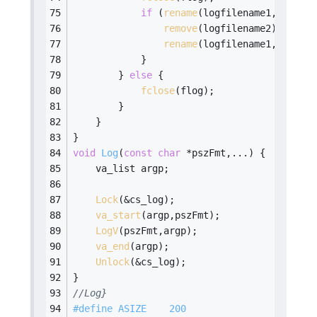
if
 (
rename
(logfilename1,logfile
remove
(logfilename2);
rename
(logfilename1,logfile
            }
        } 
else
 {
fclose
(flog);
        }
    }
}
void
Log
(
const
char
 *pszFmt,...)
{
    va_list argp;
Lock
(&cs_log);
va_start
(argp,pszFmt);
LogV
(pszFmt,argp);
va_end
(argp);
Unlock
(&cs_log);
}
//Log}
#
define
 ASIZE    200