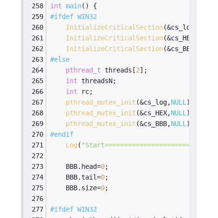
int
main
()
{
#
ifdef
 WIN32
InitializeCriticalSection
(&cs_log);
InitializeCriticalSection
(&cs_HEX );
InitializeCriticalSection
(&cs_BBB );
#
else
pthread_t
 threads[
2
];
int
 threadsN;
int
 rc;
pthread_mutex_init
(&cs_log,
NULL
);
pthread_mutex_init
(&cs_HEX,
NULL
);
pthread_mutex_init
(&cs_BBB,
NULL
);
#
endif
Log
(
"Start=============================
    BBB.head=
0
;
    BBB.tail=
0
;
    BBB.size=
0
;
#
ifdef
 WIN32