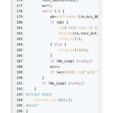
        recv_nbytes=CSIZE;
        wc=
0
;
while
 (
1
) {
            pb=
GetFromRBuf
(cn,&cs_BBB,&BBB,
if
 (pb) {
Log
(
"%03d recv %d bytes\n"
,
HexDump
(cn,recv_buf,pb);
sleep_ms
(
1
);
            } 
else
 {
sleep_ms
(
1000
);
            }
if
 (No_Loop) 
break
;
//
            wc++;
if
 (wc>
3600
) 
Log
(
"%03d %d==wc>3
        }
if
 (No_Loop) 
break
;
//
    }
#
ifndef
 WIN32
pthread_exit
(
NULL
);
#
endif
}