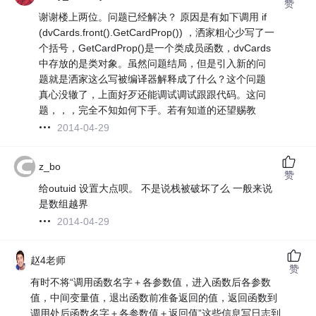
赞
谢谢楼上两位。问题已经解决？ 原因是有如下调用 if
(dvCards.front().GetCardProp()) ，洒家粗心少写了一
个括号，GetCardProp()是一个类成员函数，dvCards
中存放的是类对象。虽然问题结局，但是引入新的问
题就是洒家这么写被编译器解释成了什么？这个问题
真心没辙了，上面好歹还能调试调试跟跟代码。这问
题，，，完全不知如何下手。若有知道的还望赐教
2014-04-29
z_bo
赞
给outuid 设置大点呗。 不是说栈被破坏了么 一般来说
是数组越界
2014-04-29
赵4老师
赞
有时不将“调用函数名字＋各参数值，进入函数后各参数
值，中间变量值，退出函数前准备返回的值，返回函数到
调用处后函数名字＋各参数值＋返回值”这些信息写日志到