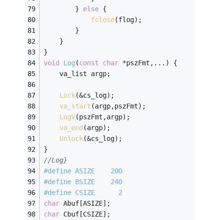
        } 
else
 {
fclose
(flog);
        }
    }
}
void
Log
(
const
char
 *pszFmt,...)
{
    va_list argp;
Lock
(&cs_log);
va_start
(argp,pszFmt);
LogV
(pszFmt,argp);
va_end
(argp);
Unlock
(&cs_log);
}
//Log}
#
define
 ASIZE    200
#
define
 BSIZE    240
#
define
 CSIZE      2
char
 Abuf[ASIZE];
char
 Cbuf[CSIZE];