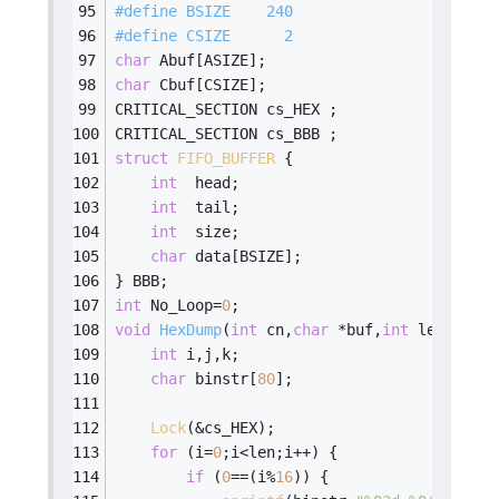
#
define
 BSIZE    240
#
define
 CSIZE      2
char
 Abuf[ASIZE];
char
 Cbuf[CSIZE];
CRITICAL_SECTION cs_HEX ;
CRITICAL_SECTION cs_BBB ;
struct
FIFO_BUFFER
 {
int
  head;
int
  tail;
int
  size;
char
 data[BSIZE];
} BBB;
int
 No_Loop=
0
;
void
HexDump
(
int
 cn,
char
 *buf,
int
 len)
{
int
 i,j,k;
char
 binstr[
80
];
Lock
(&cs_HEX);
for
 (i=
0
;i<len;i++) {
if
 (
0
==(i%
16
)) {