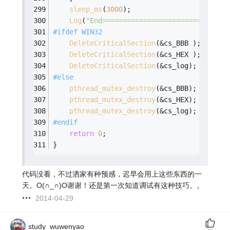
sleep_ms
(
3000
);
Log
(
"End===============================
#
ifdef
 WIN32
DeleteCriticalSection
(&cs_BBB );
DeleteCriticalSection
(&cs_HEX );
DeleteCriticalSection
(&cs_log);
#
else
pthread_mutex_destroy
(&cs_BBB);
pthread_mutex_destroy
(&cs_HEX);
pthread_mutex_destroy
(&cs_log);
#
endif
return
0
;
}
代码没看，不过洒家有种预感，迟早会用上这些东西的一
天。O(∩_∩)O谢谢！还是第一次知道调试有这种技巧。。
2014-04-29
study_wuwenyao