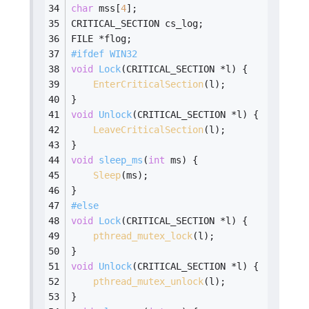
char
 mss[
4
];
CRITICAL_SECTION cs_log;
FILE *flog;
#
ifdef
 WIN32
void
Lock
(CRITICAL_SECTION *l)
{
EnterCriticalSection
(l);
}
void
Unlock
(CRITICAL_SECTION *l)
{
LeaveCriticalSection
(l);
}
void
sleep_ms
(
int
 ms)
{
Sleep
(ms);
}
#
else
void
Lock
(CRITICAL_SECTION *l)
{
pthread_mutex_lock
(l);
}
void
Unlock
(CRITICAL_SECTION *l)
{
pthread_mutex_unlock
(l);
}