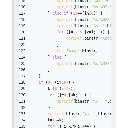
sprintf
(binstr,
"%03d %04x -"
,cn
sprintf
(binstr,
"%s %02x"
,binstr
        } 
else
if
 (
15
==(i%
16
)) {
sprintf
(binstr,
"%s %02x"
,binstr
sprintf
(binstr,
"%s  "
,binstr);
for
 (j=i
-15
;j<=i;j++) {
sprintf
(binstr,
"%s%c"
,binst
            }
Log
(
"%s\n"
,binstr);
        } 
else
 {
sprintf
(binstr,
"%s %02x"
,binstr
        }
    }
if
 (
0
!=(i%
16
)) {
        k=
16
-(i%
16
);
for
 (j=
0
;j<k;j++) {
sprintf
(binstr,
"%s   "
,binstr);
        }
sprintf
(binstr,
"%s  "
,binstr);
        k=
16
-k;
for
 (j=i-k;j<i;j++) {