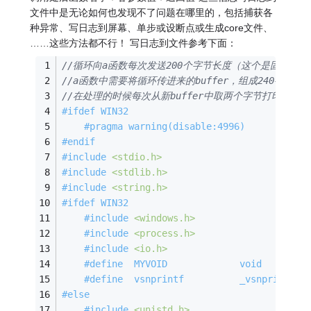
文件中是无论如何也发现不了问题在哪里的，包括捕获各
种异常、写日志到屏幕、单步或设断点或生成core文件、
……这些方法都不行！ 写日志到文件参考下面：
//循环向a函数每次发送200个字节长度（这个是固定的）的b
//a函数中需要将循环传进来的buffer，组成240字节（
//在处理的时候每次从新buffer中取两个字节打印
#
ifdef
 WIN32
#
pragma
warning
(disable:4996)
#
endif
#
include
<stdio.h>
#
include
<stdlib.h>
#
include
<string.h>
#
ifdef
 WIN32
#
include
<windows.h>
#
include
<process.h>
#
include
<io.h>
#
define
  MYVOID             void
#
define
  vsnprintf          _vsnprintf
#
else
#
include
<unistd.h>