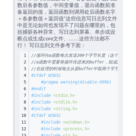
数后各参数值，中间变量值，退出函数前准
备返回的值，返回函数到调用处后函数名字
＋各参数值＋返回值”这些信息写日志到文件
中是无论如何也发现不了问题在哪里的，包
括捕获各种异常、写日志到屏幕、单步或设
断点或生成core文件、……这些方法都不
行！ 写日志到文件参考下面：
//循环向a函数每次发送200个字节长度（这个是固定的）的
//a函数中需要将循环传进来的buffer，组成240字节
//在处理的时候每次从新buffer中取两个字节打印
#
ifdef
 WIN32
#
pragma
warning
(disable:4996)
#
endif
#
include
<stdio.h>
#
include
<stdlib.h>
#
include
<string.h>
#
ifdef
 WIN32
#
include
<windows.h>
#
include
<process.h>
#
include
<io.h>