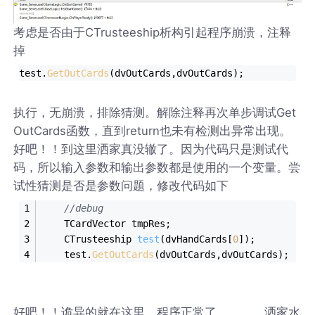
考虑是否由于CTrusteeship析构引起程序崩溃，注释
掉
test.
GetOutCards
(dvOutCards,dvOutCards);
执行，无崩溃，排除猜测。解除注释再次单步调试Get
OutCards函数，直到return也未有检测出异常出现。
好吧！！到这里洒家真没辙了。因为代码只是测试代
码，所以输入参数和输出参数都是使用的一个变量。尝
试性猜测是否是参数问题，修改代码如下
//debug
	TCardVector tmpRes;
CTrusteeship 
test
(dvHandCards[
0
])
;
	test.
GetOutCards
(dvOutCards,dvOutCards);
好吧！！诡异的就在这里，程序正常了。。。。洒家水