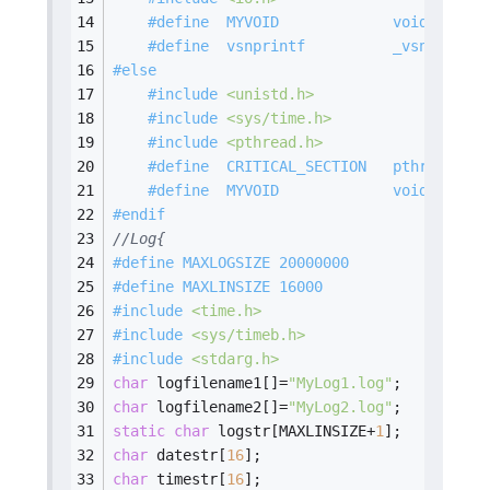
#
define
  MYVOID             void
#
define
  vsnprintf          _vsnprintf
#
else
#
include
<unistd.h>
#
include
<sys/time.h>
#
include
<pthread.h>
#
define
  CRITICAL_SECTION   pthread_mut
#
define
  MYVOID             void *
#
endif
//Log{
#
define
 MAXLOGSIZE 20000000
#
define
 MAXLINSIZE 16000
#
include
<time.h>
#
include
<sys/timeb.h>
#
include
<stdarg.h>
char
 logfilename1[]=
"MyLog1.log"
;
char
 logfilename2[]=
"MyLog2.log"
;
static
char
 logstr[MAXLINSIZE+
1
];
char
 datestr[
16
];
char
 timestr[
16
];