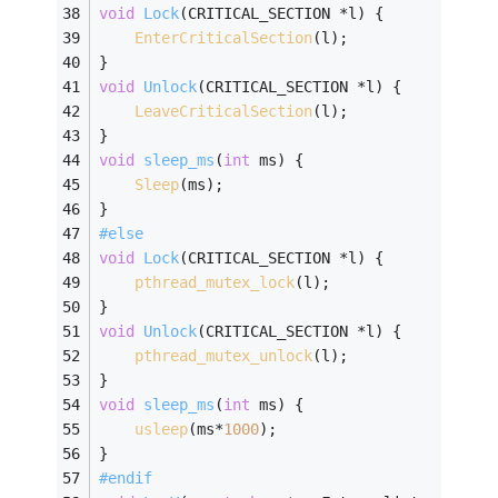
void
Lock
(CRITICAL_SECTION *l)
{
EnterCriticalSection
(l);
}
void
Unlock
(CRITICAL_SECTION *l)
{
LeaveCriticalSection
(l);
}
void
sleep_ms
(
int
 ms)
{
Sleep
(ms);
}
#
else
void
Lock
(CRITICAL_SECTION *l)
{
pthread_mutex_lock
(l);
}
void
Unlock
(CRITICAL_SECTION *l)
{
pthread_mutex_unlock
(l);
}
void
sleep_ms
(
int
 ms)
{
usleep
(ms*
1000
);
}
#
endif