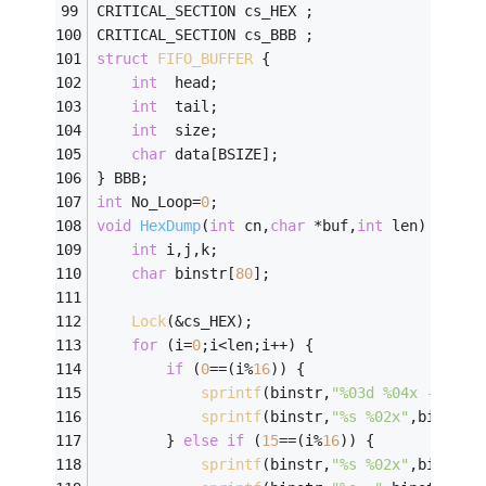
CRITICAL_SECTION cs_HEX ;
CRITICAL_SECTION cs_BBB ;
struct
FIFO_BUFFER
 {
int
  head;
int
  tail;
int
  size;
char
 data[BSIZE];
} BBB;
int
 No_Loop=
0
;
void
HexDump
(
int
 cn,
char
 *buf,
int
 len)
{
int
 i,j,k;
char
 binstr[
80
];
Lock
(&cs_HEX);
for
 (i=
0
;i<len;i++) {
if
 (
0
==(i%
16
)) {
sprintf
(binstr,
"%03d %04x -"
,cn,
sprintf
(binstr,
"%s %02x"
,binstr,
        } 
else
if
 (
15
==(i%
16
)) {
sprintf
(binstr,
"%s %02x"
,binstr,