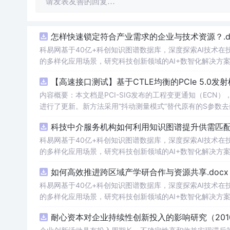
请发表友善的回复…
怎样快速锁定符合产业需求的企业与技术资源？.do
科易网基于40亿+科创知识图谱数据库，深度探索AI技术
的多样化应用场景，研究科技创新领域的AI+数智化解决方
【高速接口测试】基于CTLE均衡的PCIe 5.0
内容概要：本文档是PCI-SIG发布的工程变更通知（ECN），针对P
进行了更新。新方法采用“抖动测量模式”替代原有的S参数
退化，从而更准确地评估由芯片内部随机和确定性源产生的
科技中介服务机构如何利用知识图谱提升供需匹配精
去嵌入过程中高频噪声放大带来的测量不准确性。对于2.5至16.0 GT/s速率
证或测试的工程师，尤其是涉及PC
科易网基于40亿+科创知识图谱数据库，深度探索AI技术
的多样化应用场景，研究科技创新领域的AI+数智化解决方
如何高效推进跨区域产学研合作与资源共享.docx
科易网基于40亿+科创知识图谱数据库，深度探索AI技术
的多样化应用场景，研究科技创新领域的AI+数智化解决方
耐心资本对企业持续性创新投入的影响研究（2010