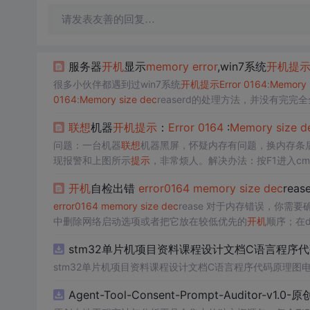
请发表友善的回复…
服务器
开机
显示
memory
error
,win7系统
开机
提
很多小伙伴都遇到过win7系统
开机
提示
Error
0164
:
Memory
0164
:
Memory
size
dec
reaserd的处理方法，并没有完完全
的，今天小编准备了简单的解决办法，只需要按照1、该报...
联想
机器
开机
提示
：
Error
0164
:
Memory
size
d
问题：一台机器
联想
机器黑屏，怀疑内存有问题，换内存条
现报警和上图所示
提示
，非常烦人。解决办法：按F1进入c
og.51cto.com/510512/1293596...
开机
自检出错
error
0164
memory
size
dec
reas
error
0164
memory
size
dec
rease 对于内存错误，你需
中删除网络启动选项​​或者把它放在较低优先的
开机
顺序；在d
的启动顺序。 转载于:https://blog.51ct...
stm32单片机项目资料课程设计文档C语言程序
stm32单片机项目资料课程设计文档C语言程序代码原理图
Agent-Tool-Consent-Prompt-Auditor-v1.