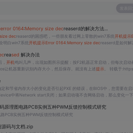
发表回
示
error
0164
:
Memory
size
dec
reaserd的解决方法...
size
dec
reaserd的困惑吧，一些朋友看过网上零散的win7系统
开机
提示
E
全明白win7系统
开机
提示
Error
0164
:
Memory
size
dec
reaserd是如何解
ec
rea
sed
解决办法
后，
开机
鸣叫几声，出现如图所示提醒：按F2机器正常启动，但每次启动
mos让机器重新识别内存大小，然后保存。就没有上述
提示
。 转载于:https://bl
e
要确定和节省内存大小的变化是否引起PXE 的错误，在BIOS中，您需要在启
evice中将Network start关闭；如果启动项不含网络启动，那么变化一
代码原理图电路PCB实例五种PWM反馈控制模式研究
电路PCB实例五种PWM反馈控制模式研究
0-原创源码与文档.zip