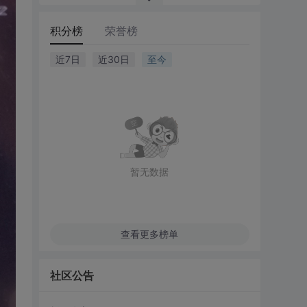
积分榜
荣誉榜
近7日
近30日
至今
暂无数据
查看更多榜单
社区公告