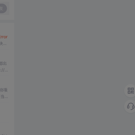
复
rror
决
都出
动项
下当前