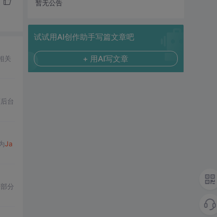
暂无公告
试试用AI创作助手写篇文章吧
+ 用AI写文章
相关
可后台
为
Ja
阶
部分