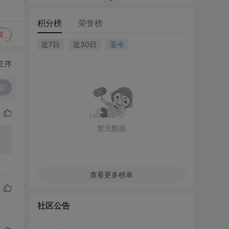
积分榜
荣誉榜
复
近7日
近30日
至今
正序
复
暂无数据
查看更多榜单
社区公告