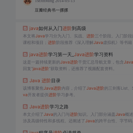
TseJinMing
2014-05-13
豆瓣经典书一摞摞
java
如何从入门
进阶
到高级
本文将
Java
学习分为入门、实战、
进阶
三个阶段。入门阶段
课程和项目；
进阶
阶段推荐《深入理解
Java
虚拟机》等书籍
java
进阶
学习第一天_
Java
进阶
学习资料
这是一篇持续更新的
Java
进阶
干货汇总导航文章，包含
Jav
回复“
java
进阶
”获取资料，还推荐了视频配套资料。
Java
进阶
目录
该博客聚焦
Java
进阶
内容，介绍了
Java
进阶
的三剑客List
va
开发者提供
进阶
学习参考。
Java
进阶
学习之路
本文介绍了
Java
的入门与
进阶
知识。入门部分涵盖
Java
概
涉及高级特性和多线程。还阐述了
Java
的跨平台性、字节码、
java
程序员
进阶
必读书单