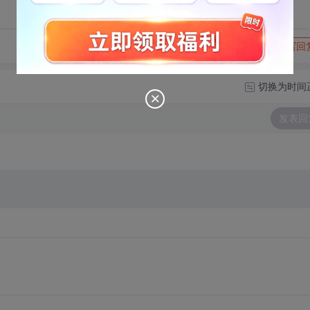
转发到动态
举报
写回
切换为时间
发表回