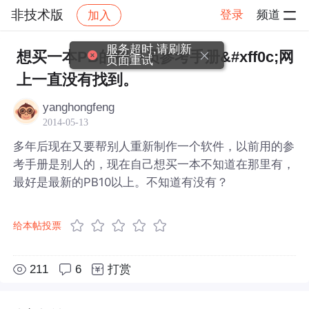
非技术版
登录
频道
加入
帖子详情
社区
非技术版
服务超时,请刷新
想买一本PB的程序员参考手册&#xff0c;网
页面重试
上一直没有找到。
yanghongfeng
2014-05-13
多年后现在又要帮别人重新制作一个软件，以前用的参
考手册是别人的，现在自己想买一本不知道在那里有，
最好是最新的PB10以上。不知道有没有？
给本帖投票
211
6
打赏