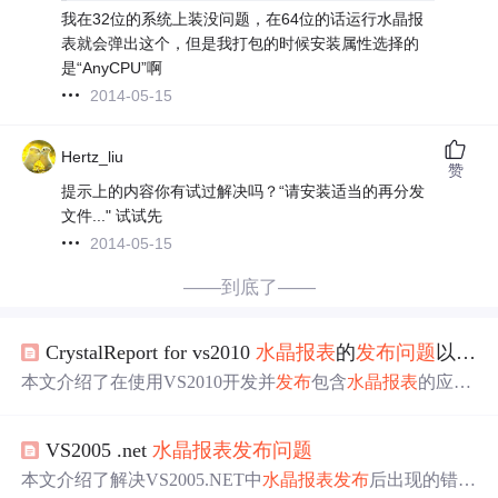
我在32位的系统上装没问题，在64位的话运行水晶报
表就会弹出这个，但是我打包的时候安装属性选择的
是“AnyCPU”啊
2014-05-15
Hertz_liu
赞
提示上的内容你有试过解决吗？“请安装适当的再分发
文件..." 试试先
2014-05-15
——到底了——
CrystalReport for vs2010
水晶报表
的
发布
问题
以及捆绑
本文介绍了在使用VS2010开发并
发布
包含
水晶报表
的应用
程序时，遇到的客户端显示
问题
及安装
水晶报表
组件的方
法。包括通过下载特定的安装包、复制关键dll文件至bin目
VS2005 .net
水晶报表
发布
问题
录、使用InstallShield建立
发布
项目等解决方案。
本文介绍了解决VS2005.NET中
水晶报表
发布
后出现的错误