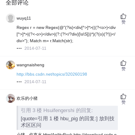
全部评论
wuyq11
赞
Regex r = new Regex(@"(?is)<div[^>]*>(((?<o>)<div
[^>]*>|(?<-o>)</div>|(?:(?!</?div)[\s\S]))*)(?(o)(?!))</
div>"); Match m= r.Match(str);
2014-07-11
wangnaisheng
赞
http://bbs.csdn.net/topics/320260198
2014-07-11
欢乐的小猪
赞
引用 3 楼 Hsuifengershi 的回复:
[quote=引用 1 楼 hbu_pig 的回复:] 放到技
术区区问
小猪 你真水 HtmlAgilityPack http://download.csdn.n