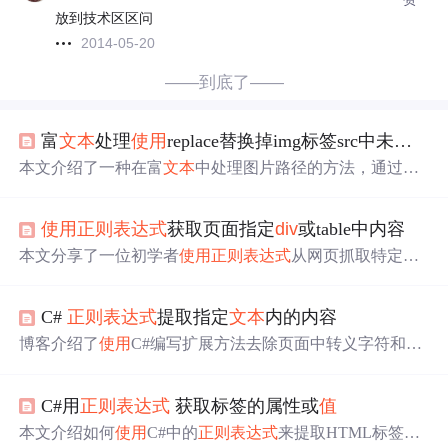
放到技术区区问
2014-05-20
——到底了——
富
文本
处理
使用
replace替换掉img标签src中未加协议及域名的路径
本文介绍了一种在富
文本
中处理图片路径的方法，通过
使
用
JavaScript的str.replace函数结合
正则表达式
来修复部分缺
失的图片链接。
使用
正则表达式
获取页面指定
div
或table中内容
本文分享了一位初学者
使用
正则表达式
从网页抓取特定数
据的经验，详细介绍了
使用
正则表达式
匹配和清理HTML
标签的方法，包括
div
、table、a和img标签，并展示了如何
C#
正则表达式
提取指定
文本
内的内容
替换和修改提
取到
的数据。
博客介绍了
使用
C#编写扩展方法去除页面中转义字符和换
行符，再配合正则筛选请求得到的HTML指定内容。还补
充说明在
使用
正则表达式
时，遇到特殊符号需进行转义，
C#用
正则表达式
获取标签的属性或
值
否则无法正确匹配，如提取特定
文本
中[ ]内的
值
。
本文介绍如何
使用
C#中的
正则表达式
来提取HTML标签内