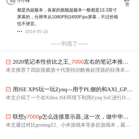
小小辣
赞
都是伪超极本，各家的旗舰超极本一般都是13.3英寸
屏幕的，分辨率从1080P到1800P,ips屏幕，不过价格
也不便宜。
2014-05-16
——到底了——
2020笔记本性价比之王_
7000
左右的笔记本推荐（2020游戏本性价比之王）
本文推荐了四款搭载第十代英特尔酷睿处理器的轻薄本，
这些笔记本不仅性能强大，且价格亲民，适合追求性价比
的消费者。文中详细介绍了联想小新Air14、惠普ENVY13
用ISE XPS玩一玩Zynq---用于PL侧的和AXI_GP接口的DMA
薄锐、戴尔
灵越
5000Fit14及RedmiBook14增强版的主要特
点。
本文介绍了一个在Xilinx ISE环境下利用Zynq SoC进行DM
A与AXI_GP接口验证的实例。该实例包括了在PL侧实现D
MA IP的master和slave功能，并通过AXI_interconnect与PS部
联想y
7000
p怎么连接显示器_这一次，做中华良心想—联想Y
分交互的过程。文中详细描述了从XPS工程建立到SDK调
试的全部步骤。
本文通过对比gemingZ2、小米游戏本等多款游戏本，最终
选择了联想Y
7000
P，并对其外观设计、性能表现及使用体
验进行了详细评测。该款游戏本具有简约外观、高性能配