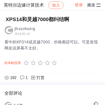
英特尔边缘计算技术
登录
频道
加入
帖子详情
社区
英特尔边缘计算技术
XPS14和灵越7000都纠结啊
jfcszzkozrg
2014-05-16
看中的XPS14或灵越7000，价格都还可以。可是发现
网友说屏幕不太好。
给本帖投票
192
1
打赏
全部评论