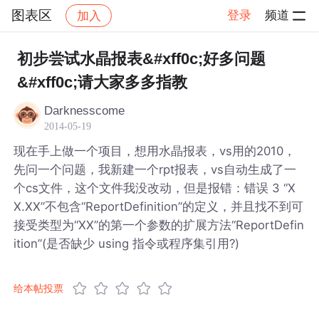
图表区
登录
频道
加入
帖子详情
社区
图表区
初步尝试水晶报表&#xff0c;好多问题
&#xff0c;请大家多多指教
Darknesscome
2014-05-19
现在手上做一个项目，想用水晶报表，vs用的2010，
先问一个问题，我新建一个rpt报表，vs自动生成了一
个cs文件，这个文件我没改动，但是报错：错误 3 “X
X.XX”不包含“ReportDefinition”的定义，并且找不到可
接受类型为“XX”的第一个参数的扩展方法“ReportDefin
ition”(是否缺少 using 指令或程序集引用?)
给本帖投票