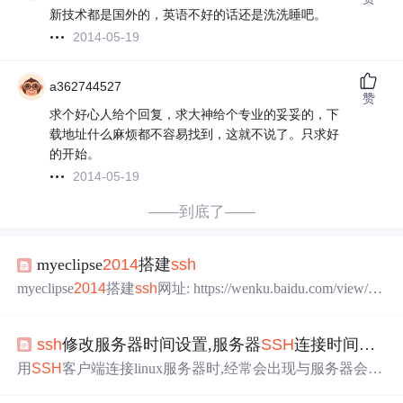
新技术都是国外的，英语不好的话还是洗洗睡吧。
2014-05-19
a362744527
赞
求个好心人给个回复，求大神给个专业的妥妥的，下
载地址什么麻烦都不容易找到，这就不说了。只求好
的开始。
2014-05-19
——到底了——
myeclipse
2014
搭建
ssh
myeclipse
2014
搭建
ssh
网址: https://wenku.baidu.com/view/31
7cba72f61fb7360a4c6546.html
ssh
修改服务器时间设置,服务器
SSH
连接时间设置
用
SSH
客户端连接linux服务器时,经常会出现与服务器会话
连接中断现象,造成这个
问题
的原因便是
SSH
服务有自己独