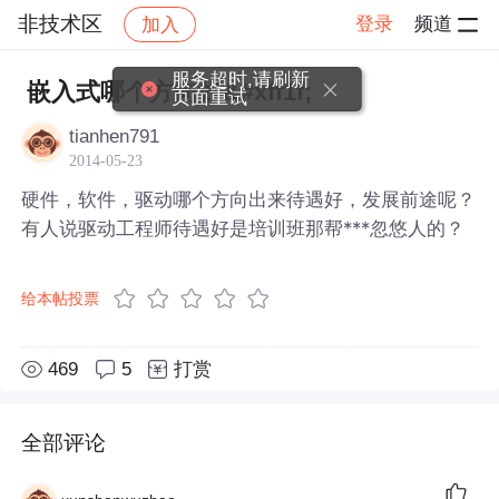
非技术区
登录
频道
加入
帖子详情
社区
非技术区
服务超时,请刷新
嵌入式哪个方向好&#xff1f;
页面重试
tianhen791
2014-05-23
硬件，软件，驱动哪个方向出来待遇好，发展前途呢？
有人说驱动工程师待遇好是培训班那帮***忽悠人的？
给本帖投票
469
5
打赏
全部评论