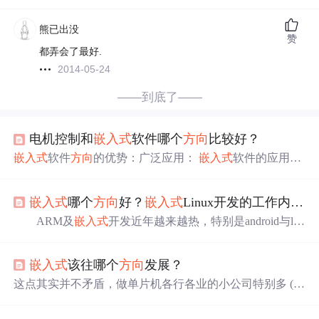
熊已出没
赞
都弄会了最好.
2014-05-24
——到底了——
电机控制和
嵌入式
软件哪个
方向
比较好？
嵌入式
软件
方向
的优势：广泛应用：
嵌入式
软件的应用范
围非常广泛，涵盖了从
嵌入式
系统到移动设备、物联网等
多个领域。以下是一些方面的比较：电机控制
方向
的优
嵌入式
哪个
方向
好？
嵌入式
Linux开发的工作内容有哪些
势：高薪水： 电机控制在一些行业中可能拿到更高的薪
水。这是因为电机控制需要更深入的专业知识和技能。专
ARM及
嵌入式
开发近年越来越热，特别是android与lin
业性： 电机控制的工作难度较大，涉及到控制算法、电机
ux在手机、平板等许多消费类电子及工业设备中越来越成
驱动等专业领域的知识。如果你对电机控制的深层次算法
熟的应用，更是让很多学生及许多原来windows的程序员
和硬件控制感兴趣，愿意在这个领域深耕，那么选择电机
嵌入式
该往哪个
方向
发展？
纷纷转向
嵌入式
开发的大军中来。对于初学者，该如何有
控制可能更适合你。如果你喜欢涉足不同领域、希望拥有
效快速的学好
嵌入式
开发呢？
嵌入式
哪个
方向
好？学习
嵌
这点其实并不矛盾，做单片机各行各业的小公司特别多 (当
更广泛的技术背景，
嵌入式
软件则提供了更多的选择和机
入式
开发，粤嵌
嵌入式
培训小编认为大概分为以下四个阶
然像格力，美的这种传统家电大厂也有，但是华为、商汤
会。
段: 第一：基础阶段 1.要熟悉LINUX系统这个是...
等新兴高科技大厂很少招单片机)，业务多种多样，需要的