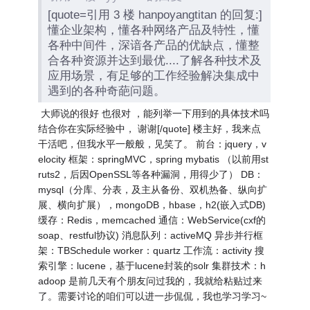
[quote=引用 3 楼 hanpoyangtitan 的回复:]
懂企业架构，懂各种网络产品及特性，懂
各种中间件，深谙各产品的优缺点，懂整
合各种资源并达到最优....了解各种技术及
应用场景，有足够的工作经验解决集成中
遇到的各种奇葩问题。
大师说的很好 也很对 ，能列举一下用到的具体技术吗
结合你在实际经验中， 谢谢[/quote] 楼主好，我来点
干活吧，但我水平一般般，见笑了。 前台：jquery，v
elocity 框架：springMVC，spring mybatis （以前用st
ruts2，后因OpenSSL等各种漏洞，用得少了） DB：
mysql（分库、分表，及主从备份、双机热备、纵向扩
展、横向扩展），mongoDB，hbase，h2(嵌入式DB)
缓存：Redis，memcached 通信：WebService(cxf的
soap、restful协议) 消息队列：activeMQ 异步并行框
架：TBSchedule worker：quartz 工作流：activity 搜
索引擎：lucene，基于lucene封装的solr 集群技术：h
adoop 是前几天有个朋友问过我的，我就给粘贴过来
了。需要讨论的咱们可以进一步侃侃，我也学习学习~