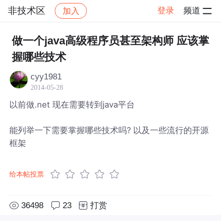
非技术区
登录
频道
加入
帖子详情
社区
非技术区
做一个java高级程序员甚至架构师 应该掌
握哪些技术
cyy1981
2014-05-28
以前做.net 现在需要转到java平台
能列举一下需要掌握哪些技术吗? 以及一些流行的开源
框架
给本帖投票
36498
23
打赏