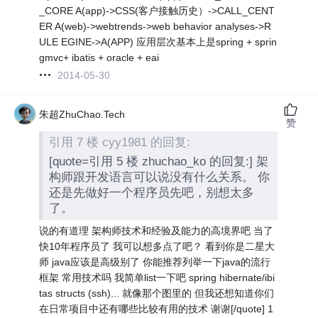
_CORE A(app)->CSS(客户接触历史）->CALL_CENT
ER A(web)->webtrends->web behavior analyses->R
ULE EGINE->A(APP) 应用层次基本上是spring + sprin
gmvc+ ibatis + oracle + eai
2014-05-30
朱超ZhuChao.Tech
赞
引用 7 楼 cyy1981 的回复:
[quote=引用 5 楼 zhuchao_ko 的回复:] 架
构师跟开发语言可以说没有什么关系。 你
还是先做好一个程序员先吧，别想太多
了。
说的有道理 架构师技术和经验及能力的高境界吧 当了
快10年程序员了 我可以想多点了吧？ 看到你是二星大
师 java应该是高级别了 你能推荐列举一下java的流行
框架 常用技术吗 我简单list一下吧 spring hibernate/ibi
tas structs (ssh)... 就像那个图里的 但我还想知道你们
在日常项目中还有哪些比较有用的技术 谢谢[/quote] 1