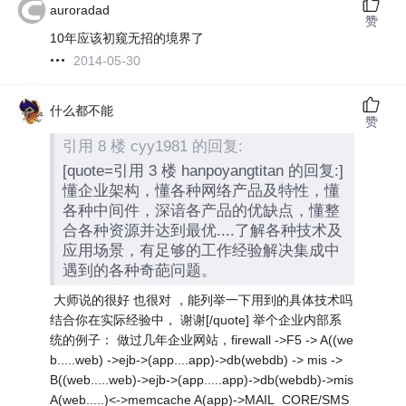
auroradad
赞
10年应该初窥无招的境界了
2014-05-30
什么都不能
赞
引用 8 楼 cyy1981 的回复:
[quote=引用 3 楼 hanpoyangtitan 的回复:]
懂企业架构，懂各种网络产品及特性，懂
各种中间件，深谙各产品的优缺点，懂整
合各种资源并达到最优....了解各种技术及
应用场景，有足够的工作经验解决集成中
遇到的各种奇葩问题。
大师说的很好 也很对 ，能列举一下用到的具体技术吗
结合你在实际经验中， 谢谢[/quote] 举个企业内部系
统的例子： 做过几年企业网站，firewall ->F5 -> A((we
b.....web) ->ejb->(app....app)->db(webdb) -> mis ->
B((web.....web)->ejb->(app.....app)->db(webdb)->mis
A(web.....)<->memcache A(app)->MAIL_CORE/SMS