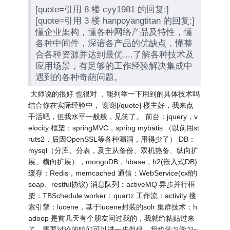
[quote=引用 8 楼 cyy1981 的回复:]
[quote=引用 3 楼 hanpoyangtitan 的回复:]
懂企业架构，懂各种网络产品及特性，懂
各种中间件，深谙各产品的优缺点，懂整
合各种资源并达到最优....了解各种技术及
应用场景，有足够的工作经验解决集成中
遇到的各种奇葩问题。
大师说的很好 也很对 ，能列举一下用到的具体技术吗
结合你在实际经验中， 谢谢[/quote] 楼主好，我来点
干活吧，但我水平一般般，见笑了。 前台：jquery，v
elocity 框架：springMVC，spring mybatis （以前用st
ruts2，后因OpenSSL等各种漏洞，用得少了） DB：
mysql（分库、分表，及主从备份、双机热备、纵向扩
展、横向扩展），mongoDB，hbase，h2(嵌入式DB)
缓存：Redis，memcached 通信：WebService(cxf的
soap、restful协议) 消息队列：activeMQ 异步并行框
架：TBSchedule worker：quartz 工作流：activity 搜
索引擎：lucene，基于lucene封装的solr 集群技术：h
adoop 是前几天有个朋友问过我的，我就给粘贴过来
了。需要讨论的咱们可以进一步侃侃，我也学习学习~