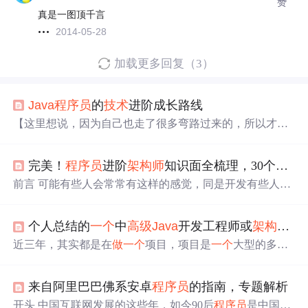
赞
真是一图顶千言
2014-05-28
加载更多回复（3）
Java
程序员
的
技术
进阶成长路线
【这里想说，因为自己也走了很多弯路过来的，所以才下
定决心整理，收集过程虽不易，但想到能帮助到一部分自
学
java
想提升
Java
架构师
技术
的，P5-P6-P7-P8 的人，心里
完美！
程序员
进阶
架构师
知识面全梳理，30个
技术
也是甜的！有需要的伙伴请点㊦方】↓↓↓↓↓↓↓↓↓↓↓↓↓↓↓↓↓↓↓
↓↓↓↓↓↓↓↓↓↓↓↓↓↓↓↓↓↓↓↓↓↓↓↓↓↓↓↓↓↓↓↓↓↓↓↓↓↓↓↓↓↓↓↓↓↓↓↓↓↓↓
前言 可能有些人会常常有这样的感觉，同是开发有些人比
↓↓↓↓↓↓↓↓↓↓↓↓↓↓↓↓↓↓。
我工资高却什么代码都不写呢？当我听到这个问题的时候
第一次映入脑海的就是：工程师的分类。 大家可以来看看
个人总结的
一个
中
高级
Java
开发工程师或
架构师
需
Java
工程师在招聘网站上的区分： 初中级开发工程师 一
般的初中级开发工程师要求不是特别的高，很多都是要求
近三年，其实都是在
做
一个
项目，项目是
一个
大型的多节
你会在公司干活，然后能够对公司项目进行代码的编写，
点部署的项目，
做
了好几个版本，中间用到了很多
技术
和
和业务的实现。一般要求熟悉 Spring boot，Spring等框架；
框架， 也用了一些管理工具和敏捷实践。我这里不是来说
熟悉dubbo框架、redis等； 熟悉Unix/Linux系统，精通数据
来自阿里巴巴佛系安卓
程序员
的指南，专题解析
项目的，因为最近看了一些招聘信息，结合项目中用到的
库Oracle、MySQL 等的开发，精通SQL及
一些知识和 管理措施，作为
一个
程序员
，需要去实时评估
开头 中国互联网发展的这些年，如今90后
程序员
是中国
程