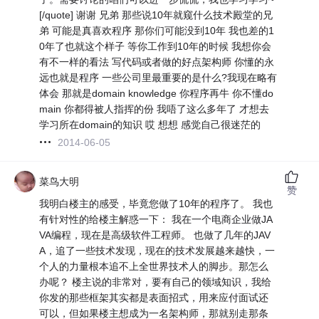
[/quote] 谢谢 兄弟 那些说10年就窥什么技术殿堂的兄
弟 可能是真喜欢程序 那你们可能没到10年 我也差的1
0年了也就这个样子 等你工作到10年的时候 我想你会
有不一样的看法 写代码或者做的好点架构师 你懂的永
远也就是程序 一些公司里最重要的是什么?我现在略有
体会 那就是domain knowledge 你程序再牛 你不懂do
main 你都得被人指挥的份 我唔了这么多年了 才想去
学习所在domain的知识 哎 想想 感觉自己很迷茫的
2014-06-05
菜鸟大明
赞
我明白楼主的感受，毕竟您做了10年的程序了。 我也
有针对性的给楼主解惑一下： 我在一个电商企业做JA
VA编程，现在是高级软件工程师。 也做了几年的JAV
A，追了一些技术发现，现在的技术发展越来越快，一
个人的力量根本追不上全世界技术人的脚步。那怎么
办呢？ 楼主说的非常对，要有自己的领域知识，我给
你发的那些框架其实都是表面招式，用来应付面试还
可以，但如果楼主想成为一名架构师，那就别走那条