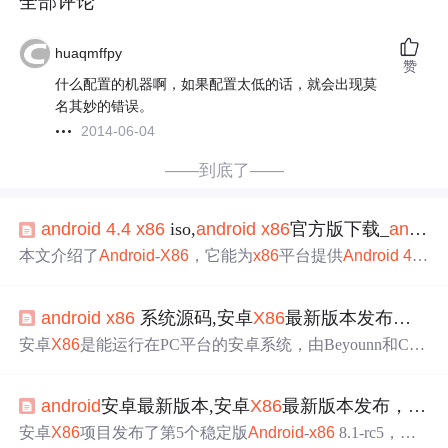
全部评论
huaqmffpy
赞
什么配置的机器啊，如果配置太低的话，就会出现莫
名其妙的错误。
2014-06-04
——到底了——
android
4.4
x86
iso,
android
x86
官方版下载_
android
本文介绍了
Android
-
X86
，它能为
x86
平台提供
Android
4.4
系统解决方案。阐述了安卓
4.4
x86
版系统的安装方式及四
种安装模式，还评测了系统功能，如主界面支持键鼠操
android
x86
系统源码,安卓
X86
最新版本发布，目前已支持大部分安卓程序
作、内置谷歌网络服务等，同时指出系统存在输入法、屏
幕旋转等待优化
问题
。
安卓
X86
是能运行在PC平台的安卓系统，由Beyounn和Cw
huang主持设计，项目提供完整源代码树等。近期安卓
X86
更新到第5个稳定版
Android
-
x86
8.1-rc5，底层更新到安卓
android
安卓最新版本,安卓
X86
最新版本发布，目前已支持大部分安卓程序
8.1 MR1，内核更新到4.19.122，修复权限
问题
等，可到官
网下载体验。
安卓
X86
项目发布了第5个稳定版
Android
-
x86
8.1-rc5，将