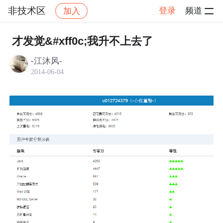
非技术区
登录
频道
加入
帖子详情
社区
非技术区
才发觉&#xff0c;我升不上去了
-江沐风-
2014-06-04