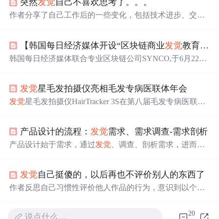
突然
发觉
自己不喜欢思考了。。。
作者分享了自己工作后的一些变化，包括技术进步、交流
能力和心态等方面。尽管技术挑战不大，但在团队的帮助
下，作者学会了更好地与他人沟通，并逐渐克服了一些心
【韩国每日经济媒体开设“区块链商业
发觉
教育课”】
理障碍。
韩国每日经济媒体联合专业区块链公司SYNCO,于6月22日
起推出区块链商业
发觉
教育课程。
发觉
星毛发拍摄仪亮相毛发专病医联体年会
发觉
星毛发拍摄仪HairTracker 3S在第八届毛发专病医联体
年会上展出，集成AI图像识别与自动化拍摄技术，实现毛
发大体照标准化采集、脱发等级智能判别及结构化报告生
产品设计的流程：
发觉
需求、需求调查-需求剖析
成，提升诊疗一致性、可追溯性与随访对比效率，支撑毛
发诊疗数字化与标准化建设。
产品设计始于需求，通过
发觉
、调查、剖析需求，进而进
行管理与规划。本文探讨了如何从高效率、成本、距离、
风险四个维度洞察需求，并强调深入理解行业和用户的重
发觉
自己挺傻的，以后再也不评价别人的东西了
要性，为后续产品开发奠定基础。
作者反思自己习惯性评价他人作品的行为，意识到以个人
标准评判他人易引发误解与冲突，导致负面反馈。文中强
调尊重多元认知差异，主张克制评论冲动，避免因主观判
20
说点什么…
断伤害他人或破坏交流氛围。该反思涉及人际沟通、认知