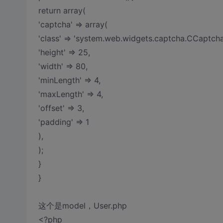
return array(
'captcha' => array(
'class' => 'system.web.widgets.captcha.CCaptcha
'height' => 25,
'width' => 80,
'minLength' => 4,
'maxLength' => 4,
'offset' => 3,
'padding' => 1
),
);
}
}
这个是model，User.php
<?php