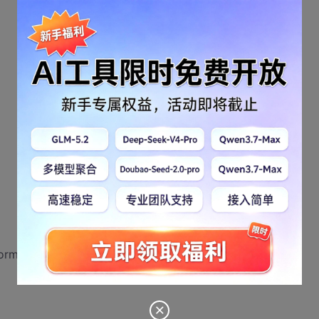
orm));