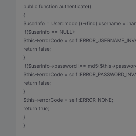
public function authenticate()
{
$userInfo = User::model()->find('username = :nam
if($userInfo == NULL){
$this->errorCode = self::ERROR_USERNAME_INV
return false;
}
if($userInfo->password !== md5($this->passwor
$this->errorCode = self::ERROR_PASSWORD_INVA
return false;
}
$this->errorCode = self::ERROR_NONE;
return true;
}
}