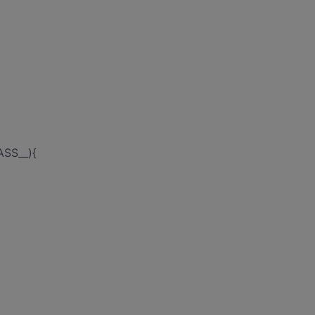
ASS__){