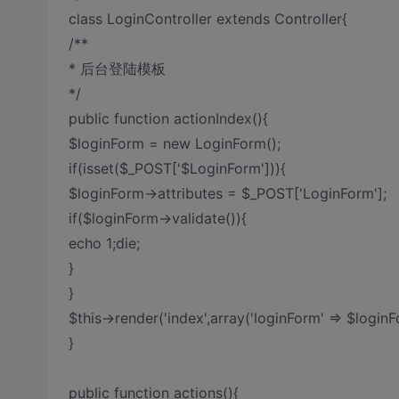
class LoginController extends Controller{
/**
* 后台登陆模板
*/
public function actionIndex(){
$loginForm = new LoginForm();
if(isset($_POST['$LoginForm'])){
$loginForm->attributes = $_POST['LoginForm'];
if($loginForm->validate()){
echo 1;die;
}
}
$this->render('index',array('loginForm' => $loginF
}
public function actions(){