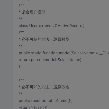
/**
* 后台用户模型
*/
class User extends CActiveRecord{
/**
* 必不可缺的方法一,返回模型
*/
public static function model($className = __CL
return parent::model($className);
}
/**
* 必不可却的方法二,返回表名
*/
public function tableName(){
return "{
{user}}";