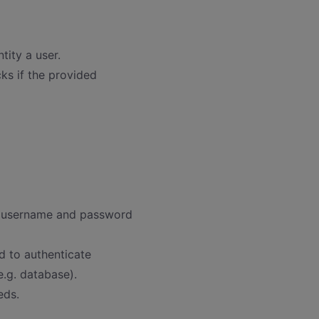
tity a user.
ks if the provided
e username and password
ed to authenticate
e.g. database).
eds.