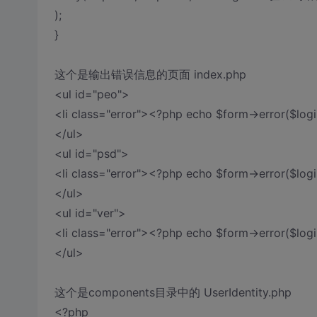
);
}
这个是输出错误信息的页面 index.php
<ul id="peo">
<li class="error"><?php echo $form->error($logi
</ul>
<ul id="psd">
<li class="error"><?php echo $form->error($logi
</ul>
<ul id="ver">
<li class="error"><?php echo $form->error($logi
</ul>
这个是components目录中的 UserIdentity.php
<?php