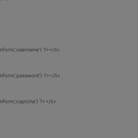
nForm,'username') ?></li>
nForm,'password') ?></li>
nForm,'captcha') ?></li>