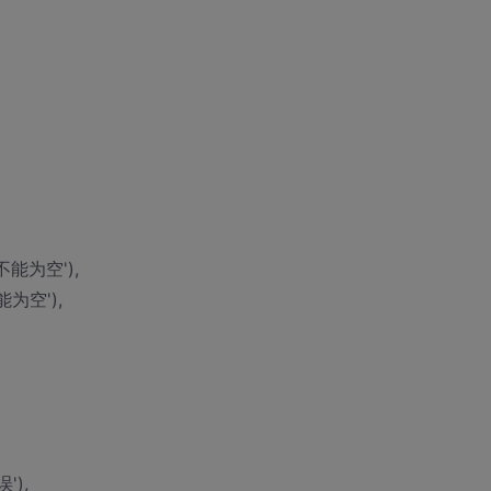
户名不能为空'),
不能为空'),
误'),