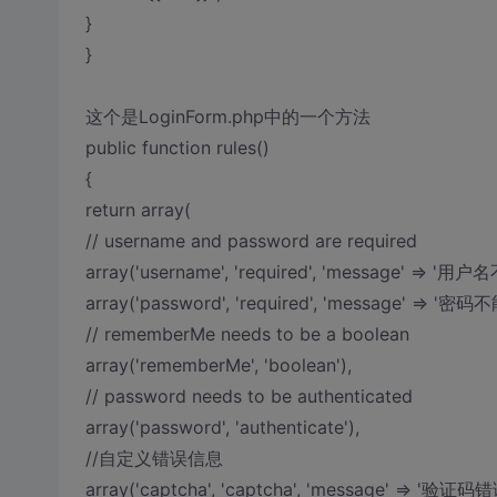
}
}
这个是LoginForm.php中的一个方法
public function rules()
{
return array(
// username and password are required
array('username', 'required', 'message' => '用
array('password', 'required', 'message' => '密码
// rememberMe needs to be a boolean
array('rememberMe', 'boolean'),
// password needs to be authenticated
array('password', 'authenticate'),
//自定义错误信息
array('captcha', 'captcha', 'message' => '验证码错