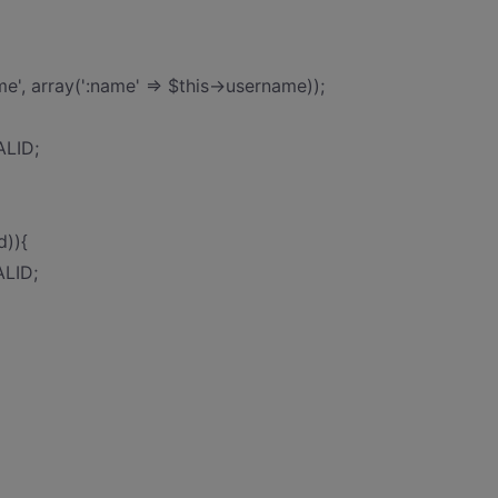
e', array(':name' => $this->username));
ALID;
d)){
LID;