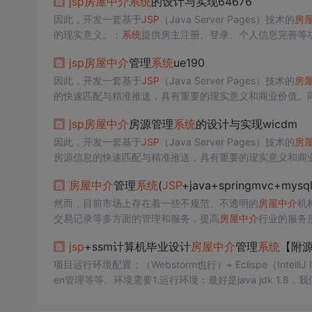
jsp
房屋中介
系统
的设计与实现64676
因此，开发一套基于
JSP
（Java Server Pages）技术的
房
的现实意义。：
系统
提供房主注册、登录、个人信息完善等
格等关键信息。同时，
系统
支持对房屋类型和城市信息的添
jsp
房屋中介
管理
系统
ue190
之间的在线沟通平台，用户可以就房源信息、价格、位置等
权。
因此，开发一套基于
JSP
（Java Server Pages）技术的
房
的快速匹配与精准推送，具有重要的现实意义和商业价值。
推荐。：
系统
提供业主注册、登录、个人信息完善等功能，
jsp
房屋中介
房源管理
系统
的设计与实现wicdm
统
提供房屋咨询功能，用户或业主可以就房屋租金、位置、
的知情权。
因此，开发一套基于
JSP
（Java Server Pages）技术的
房
房源信息的快速匹配与精准推送，具有重要的现实意义和商
理、房源信息管理、租赁信息管理、续租信息管理、退租信
房屋中介
管理
系统
(
JSP
+java+springmvc+mysql
每套房源的详细信息，包括房屋地址、面积、户型、装修情
可信度。
然而，目前市场上存在着一些不规范、不透明的
房屋中介
机
交易记录等多方面的管理和服务，提高
房屋中介
行业的服务质量
s等等组成，B/S模式 + Maven管理等等。用户发送请求
jsp
+ssm计算机毕业设计
房屋中介
管理
系统
【附
的操作。这包括数据的处理、计算、验证等操作。后端程序
项目运行环境配置：（Webstorm也行）+ Eclispe（IntelliJ 
en管理等等。环境需要1.运行环境：最好是java jdk 1.8，
Myeclipse都可以。推荐IDEA;3.tomcat环境：Tomcat 7.x,