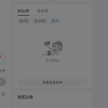
积分榜
荣誉榜
近7日
近30日
至今
复
暂无数据
正序
复
查看更多榜单
社区公告