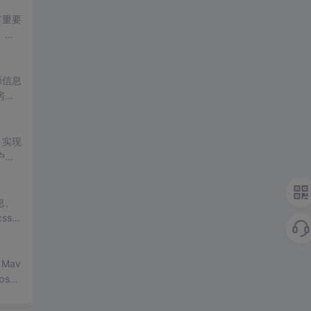
有重要
、价
房主
情
源信息
房源
：
系
用户
，实现
户管
记录
力与
息、
s+j
特定
 Mav
se,