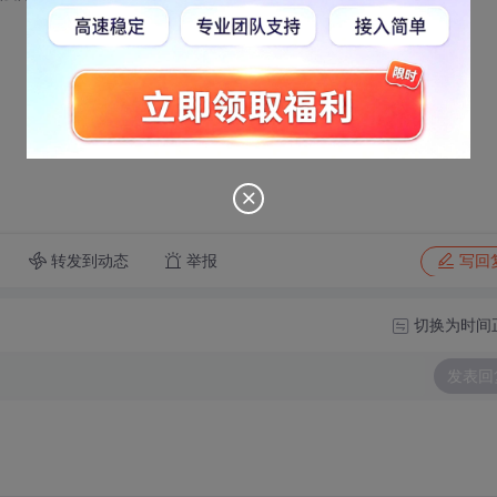
转发到动态
举报
写回
切换为时间
发表回