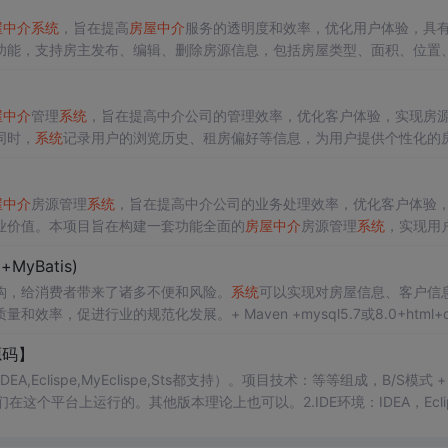
屋中介
系统
，旨在提高
房屋中介
服务的透明度和效率，优化用户体验，具
功能，支持房主发布、编辑、删除房源信息，包括房屋类型、面积、位置
加、编辑、删除等操作，确保信息的准确性和时效性。：
系统
提供用户与
问题进行留言咨询，房主可以实时回复，确保信息的及时传达与用户的知
屋中介
管理
系统
，旨在提高中介公司的管理效率，优化客户体验，实现房
同时，
系统
记录用户的浏览历史、租房偏好等信息，为用户提供个性化的
支持业主发布房源信息，包括房屋类型、面积、位置、租金等关键信息。
装修等问题进行咨询，
系统
支持实时回复与沟通，确保信息的及时传达与
屋中介
房源管理
系统
，旨在提高中介公司的业务处理效率，优化客户体验
业价值。本项目旨在构建一套功能全面的
房屋中介
房源管理
系统
，实现用
息管理、户型分类管理、地址分类管理以及公告信息管理等功能。：
系统
+MyBatis)
况、配套设施、价格等，支持图片上传与视频展示，提高房源信息的吸引
构，给消费者带来了诸多不便和风险。
系统
可以实现对房屋信息、客户信
和效率，促进行业的规范化发展。+ Maven +mysql5.7或8.0+html+cs
：用户通过浏览器或其他客户端向
系统
发送请求，请求访问特定的页面或执行
源码】
接收到请求后，根据请求的类型和参数进行相应的处理。
IDEA,Eclispe,MyEclispe,Sts都支持）。项目技术：等等组成，B/S模式 +
我们在这个平台上运行的。其他版本理论上也可以。2.IDE环境：IDEA，Eclip
8.x,9.x版本均可4.