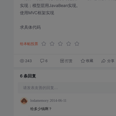
实现；模型层用JavaBean实现。
使用MVC框架实现
求具体代码
给本帖投票
243
6
打赏
分享
收藏
6 条
回复
请发表友善的回复…
lodamemory
2014-06-11
给多少钱啊？