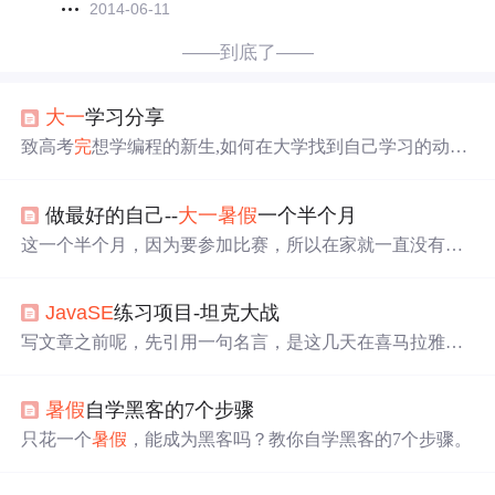
2014-06-11
——到底了——
大一
学习分享
致高考
完
想学编程的新生,如何在大学找到自己学习的动力
与方向,为学习不足的人勉励
做最好的自己--
大一
暑假
一个半个月
这一个半个月，因为要参加比赛，所以在家就一直没有出
去找工作。但是，事实上，我们选的项目实在是让我提不
起兴趣。我觉得唯一的收获，就是我提前了我的计划，为
JavaSE
练习项目-坦克大战
了比赛，学
完
了Android，虽然是没有自己做一个小项目，
但是起码有了点基础。 就在几天前，我的老师，说要给
写文章之前呢，先引用一句名言，是这几天在喜马拉雅听
我推荐一个实习公司。那里有最新的技术，说看我喜欢编
书上面听秦汉所学到的：“丈夫为志，穷当益坚，老当益
程，想让我走在时代的前端。当时我是高兴坏了的，因为
壮”，这句名言出自《马援传》，对历史感兴趣的朋友多去
我确实求之不得。我喜欢这种编程的环境
暑假
自学黑客的7个步骤
了解一下，用这句话来激励下自己。 自从放了
暑假
就再也
没碰过Java，哦，其实现在还是寒假！请原谅我还是一如
只花一个
暑假
，能成为黑客吗？教你自学黑客的7个步骤。
既往的菜，都没有学习框架的勇气，偶然间看到了马士兵
的
JavaSE
练习项目-坦克大战，又激起了我敲代码的兴