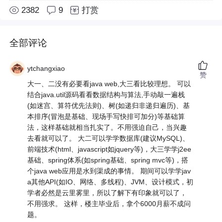
2382
9
打赏
全部评论
ytchangxiao
赞
大一、二没有必要看java web,大三看比较理想。 可以
结合java.util源码看看数据结构与算法,手动敲一遍栈
(如迷宫、算符优先法则)、树(如递归非递归遍历)、基
本排序(冒泡是基础、现场手写快排可加分)等基础算
法，这样基础就相当扎实了。不用强迫自己，当兴趣
去看就可以了。 大二可以学学数据库(建议MySQL)、
前端技术(html、javascript如jquery等)，大三学学j2ee
基础、spring体系(如spring基础、spring mvc等)，搭
个java web应用是水到渠成的事情。 期间可以学学jav
a其他API(如IO、网络、多线程)、JVM、设计模式，初
学者必然是云里雾里，所以了解下有印象就可以了，
不用强求。 这样，楼主毕业后，拿个6000月薪不成问
题。