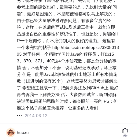
秀，优秀许多（温伯格的观点） 去公司当学徒也好，
参考上面的建议也好，最重要的是，先找到大量的“问
题”，最好是困难的，不是随便谁都可以马上解决的；
由于你已经大量解决过许多问题，有很多宝贵的经
验，这样，在以后的面试以及以后工作中，就能立即
凸显出自己的重要性和辨识性了。也就是说，你能给H
R一个雇佣你，而不雇佣别人的很好的理由。 这里有
一个未完结的帖子 http://bbs.csdn.net/topics/3908013
95 对于任何一个稍微学习过Java的程序员，打出15
3、370、371、407这4个水仙花数，都是分分秒的事
情 会，不会加分；不会，说明基础还没学好，马上减
分 但是，能用Java比较快速的打出地球上所有水仙花
数（10进制的仅有89个） 这就需要努力思考才能解决
了 希望楼主挑战一下，把解决办法放到GitHub上 最好
再告诉我一下解决办法 估计大多数面试官，听到你解
决过类似问题的思路的时候，都会眼前一亮的 PS：但
愿这个帖子能被置为推荐，让更多的人看到
2014-06-12
huoxu
赞