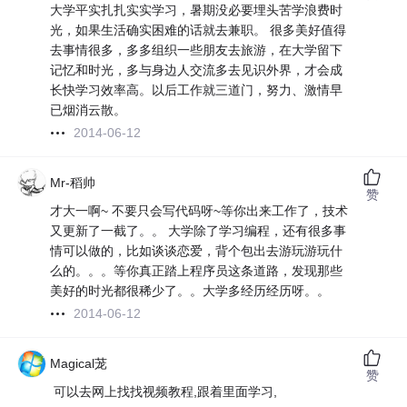
大学平实扎扎实实学习，暑期没必要埋头苦学浪费时
光，如果生活确实困难的话就去兼职。 很多美好值得
去事情很多，多多组织一些朋友去旅游，在大学留下
记忆和时光，多与身边人交流多去见识外界，才会成
长快学习效率高。以后工作就三道门，努力、激情早
已烟消云散。
2014-06-12
Mr-稻帅
赞
才大一啊~ 不要只会写代码呀~等你出来工作了，技术
又更新了一截了。。 大学除了学习编程，还有很多事
情可以做的，比如谈谈恋爱，背个包出去游玩游玩什
么的。。。等你真正踏上程序员这条道路，发现那些
美好的时光都很稀少了。。大学多经历经历呀。。
2014-06-12
Magical茏
赞
可以去网上找找视频教程,跟着里面学习,