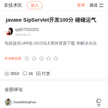
非技术区
登录
频道
加入
帖子详情
社区
非技术区
javaee SipServlet开发100分 碰碰运气
qq827010202
2014-06-13
包括提供JAR包 GOOGLE屏掉资源下载 求解决办法
给本帖投票
3910
16
打赏
全部评论
Juedaifanghua
赞