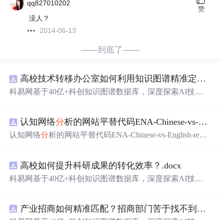
qq827010202
赞
没人？
2014-06-13
——到底了——
高校技术转移办公室如何利用知识图谱精准定位产业需求与技术适配点？.docx
科易网基于40亿+科创知识图谱数据库，深度探索AI技术
在技术转移、成果转化、技术经纪、知识产权、产业创
新、科技招商等垂直领域的多样化应用场景，研究科技创
认知网络
分
析的网站平替代码ENA-Chinese-vs-English-reproducible.zip
新领域的AI+数智化解决方案，推动科技创新与产业创新
智能化发展。
认知网络
分
析的网站平替代码ENA-Chinese-vs-English-repro
ducible.zip
高校如何提升科研成果的转化效率？.docx
科易网基于40亿+科创知识图谱数据库，深度探索AI技术
在技术转移、成果转化、技术经纪、知识产权、产业创
新、科技招商等垂直领域的多样化应用场景，研究科技创
产业招商如何精准匹配？招商部门苦于找不到符合产业链补链强链方向的目标企业怎么办？.docx
新领域的AI+数智化解决方案，推动科技创新与产业创新
智能化发展。