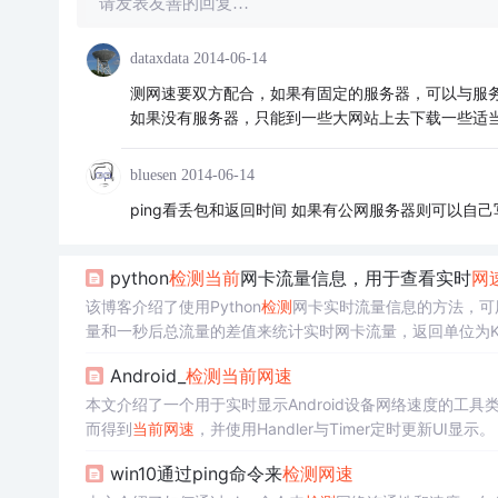
请发表友善的回复…
dataxdata
2014-06-14
测网速要双方配合，如果有固定的服务器，可以与服
如果没有服务器，只能到一些大网站上去下载一些适
bluesen
2014-06-14
ping看丢包和返回时间 如果有公网服务器则可以自
python
检测
当前
网卡流量信息，用于查看实时
网
该博客介绍了使用Python
检测
网卡实时流量信息的方法，可
量和一秒后总流量的差值来统计实时网卡流量，返回单位为KB
Android_
检测
当前
网速
本文介绍了一个用于实时显示Android设备网络速度的工
而得到
当前
网速
，并使用Handler与Timer定时更新UI显示。
win10通过ping命令来
检测
网速