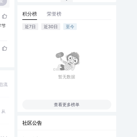
复
积分榜
荣誉榜
字节
近7日
近30日
至今
暂无数据
总流
查看更多榜单
，从
社区公告