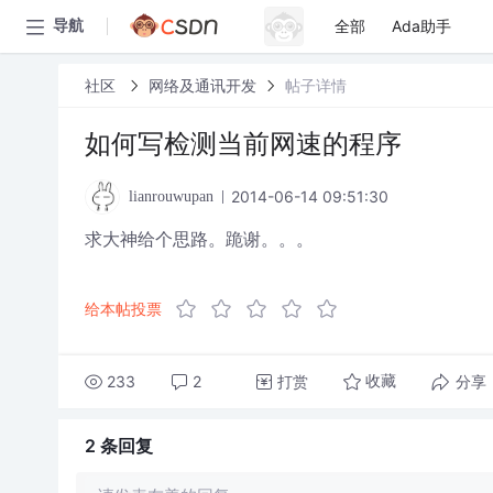
全部
Ada助手
导航
社区
网络及通讯开发
帖子详情
如何写检测当前网速的程序
2014-06-14 09:51:30
lianrouwupan
求大神给个思路。跪谢。。。
给本帖投票
233
2
打赏
分享
收藏
2 条
回复