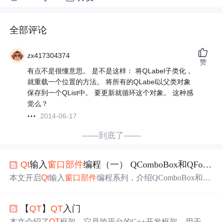
全部评论
zx417304374
赞
有点不是很懂意思。 是不是这样： 将QLabel子类化，
就重载一个位置的方法。 将所有的QLabel以父类对象
保存到一个QList中。 要更新就循环这个对象。 这种感
觉么？
2014-06-17
——到底了——
Qt
输入
窗口
部件
编程（一） QComboBox和QFontComboBox
本文开启
Qt
输入
窗口
部件
编程系列，介绍QComboBox和Q
FontComboBox编程。通过例程巩固
QT
信号与槽知识，对
比
qt
4与
qt
5信号与槽函数连接方式。调试在ubuntu（
qt
5）
【
QT
】
QT
入门
中
进行，可下载到arm设备（
qt
4）运行，还分析了不同系
统下控件问题及解决办法。
本文介绍了
QT
框架，它是跨平台的C++开发框架，用于开