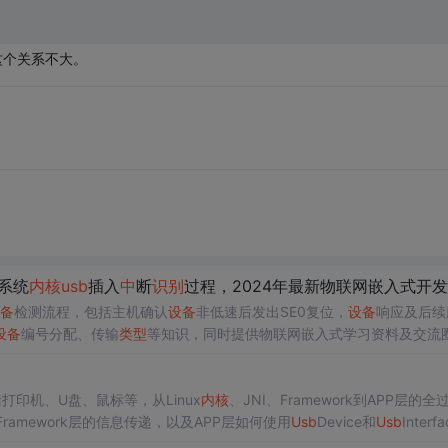
我这个关系不大。
x系统
内核
usb
插入
中
断
识别
过程，2024年最新物联网嵌入式开发架构师必备框架技能核心
备
检测流程，包括主机确认
设备
非低速后发出SE0复位，
设备
响应及后续
设备
编号分配、传输
类型
等知识，同时提供物联网嵌入式学习资料及交流
打印机、U盘、鼠标等，从Linux
内核
、JNI、Framework到APP层的全
Framework层的信息传递，以及APP层如何使用
Usb
Device和
Usb
Interf