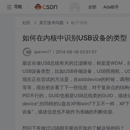
全部
Ada助手
导航
社区
其它技术问题
帖子详情
如何在内核中识别USB设备的类型
2014-06-18 02:51:57
sparrow17
最近在做USB总线有关的过滤驱动，框架是WDM，挂载
USB设备类型，比如USB存储设备，USB照相机，U
现在正在尝试的方法是，在adddevice的时候，调用IoGe
等等，现在初步看了下一些信息，对于复杂点的结构体
PID不行的，GUID也都是USB总线类的GUID，描述信
device",但同样的U盘在XP和win7下又不一样，XP下是u
设备”，描述信息也不能作为准确的判断依据。
想问下有做过USB相关驱动开发的了解这块的吗？