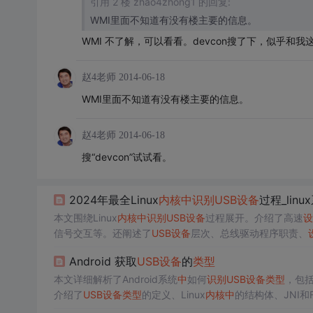
引用 2 楼 zhao4zhong1 的回复:
WMI里面不知道有没有楼主要的信息。
WMI 不了解，可以看看。devcon搜了下，似乎和
赵4老师
2014-06-18
WMI里面不知道有没有楼主要的信息。
赵4老师
2014-06-18
搜“devcon”试试看。
2024年最全Linux
内核
中
识别
USB
设备
过程_linu
本文围绕Linux
内核
中
识别
USB
设备
过程展开。介绍了高速
设
信号交互等。还阐述了
USB
设备
层次、总线驱动程序职责、
子。
Android 获取
USB
设备
的
类型
本文详细解析了Android系统
中
如何
识别
USB
设备
类型
，包括
介绍了
USB
设备
类型
的定义、Linux
内核
中
的结构体、JNI和
获取
设备
信息。