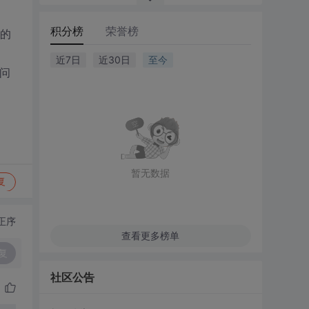
积分榜
荣誉榜
到的
近7日
近30日
至今
想问
暂无数据
复
正序
查看更多榜单
复
社区公告