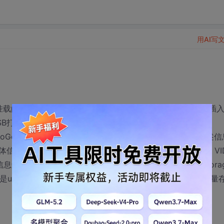
用AI写
的GUID是USB通用总线，我想在AddDevice的时候获取插
SB打印机什么的。
tDeviceProperty函数，可以得到VID,PID，GUID，描述信
信息还没仔细看，但没有得到能识别USB设备具体类型的，VI
息还稍微能看出点，比如U盘的描述信息就是"usb mass stora
sb mass storage device，到了win7下是中文“USB大容量