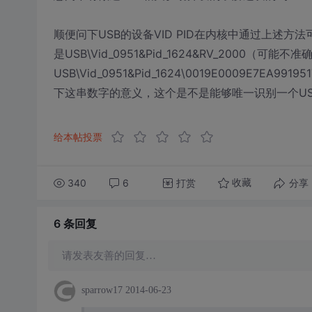
顺便问下USB的设备VID PID在内核中通过上述方
是USB\Vid_0951&Pid_1624&RV_2000（可
USB\Vid_0951&Pid_1624\0019E0009E
下这串数字的意义，这个是不是能够唯一识别一个U
给本帖投票
340
6
打赏
分享
收藏
6 条
回复
请发表友善的回复…
sparrow17
2014-06-23