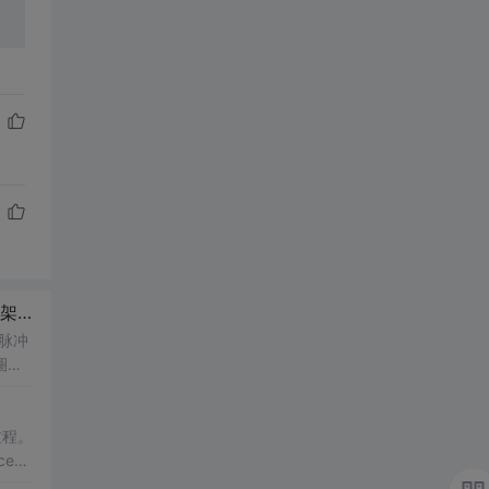
笔记
脉冲
圈
过程。
ace类