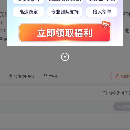
法可以获取，但和注册表中usbstor下的有点区别，比如内核中得
能不准确），而注册表usbstor的ENUM下的值是
7EA99195170567，后面多了一串数字，并且拔了重插入，还是这一串，
SB设备，如果可以，在内核中怎么样获取？
转发到动态
举报
写回
切换为时间
发表回