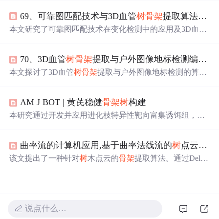
解成
树
干创建图表示的新框架。在多数据集实验中，该模
69、可靠图匹配技术与3D血管
树
骨架
提取算法研究
型展现优越性，能捕获长距离依赖、缓解过度压缩问题，
为图级任务提供新见解。
本文研究了可靠图匹配技术在变化检测中的应用及3D血管
树
骨架
提取算法。提出了基于预期图误差的匹配容错条
件，并设计了一种自适应球形单元生长的血管轴线提取方
70、3D血管
树
骨架
提取与户外图像地标检测编码技术
法。实验在MRA图像上验证了算法有效性，可在复杂分支
结构中提取主干与分叉点，但仍受限于小分支和狭窄区域
本文探讨了3D血管
树
骨架
提取与户外图像地标检测的算法
的检测。
原理及应用。前者结合光度与几何特征用于医学影像分
析，后者基于颜色对比度与显著性检测实现可靠地标定
AM J BOT | 黄芪稳健
骨架
树
构建
位。两种方法在多特征融合、区域划分等方面具有共性，
且均可借鉴彼此的自适应与不变性处理策略。实验表明系
本研究通过开发并应用进化枝特异性靶向富集诱饵组，成
统具备可行性，但仍面临精度与泛化能力挑战。
功构建了黄芪属的稳健系统发育框架。利用819个核基因数
据，揭示了核基因
树
与叶绿体
树
之间的显著冲突，并发现
曲率流的计算机应用,基于曲率法线流的
树
点云
骨架
了大量网状演化的证据。结果显示，在多样化速率高的大
属中，系统发育信号受不完全谱系整理和古代杂交影响较
该文提出了一种针对
树
木点云的
骨架
提取算法。通过Delau
大。
nay三角剖分和局部主成分分析，对点云进行预处理，然后
利用曲率法线流算子收缩点云，再结合改进的网格简化方
法得到曲线
骨架
。此算法直接在点云上操作，对噪声和残
差点云具有鲁棒性，能有效表达
树
木的生物结构和特征，
说点什么…
相比经典方法，提取速度提升并提高了枝条重建精度。