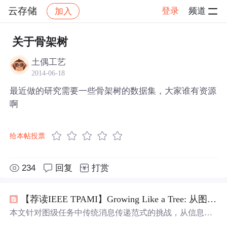
云存储
登录
频道
加入
帖子详情
社区
云存储
关于骨架树
土偶工艺
2014-06-18
最近做的研究需要一些骨架树的数据集，大家谁有资源
啊
给本帖投票
234
回复
打赏
【荐读IEEE TPAMI】Growing Like a Tree: 从图
骨架
本文针对图级任务中传统消息传递范式的挑战，从信息影
响角度分析信息瓶颈原因。提出从原始图提取
骨架
树
，分