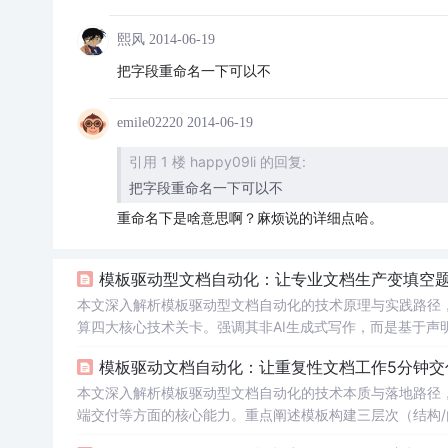
熙风
2014-06-19
把字段重命名一下可以不
emile02220
2014-06-19
引用 1 楼 happy09li 的回复:
把字段重命名一下可以不
重命名下是啥意思啊？麻烦说的详细点哈。
模板驱动型文档自动化：让专业文档生产变填空
本文深入解析模板驱动型文档自动化的技术原理与实践路径
算四大核心技术关卡。强调其非AI生成式写作，而是基于声明
据驱动方式，并详解品牌资产嵌入、版本管理、CRM联动等
模板驱动文档自动化：让重复性文档工作5分钟交
本文深入解析模板驱动型文档自动化的技术本质与落地路径，聚
端交付等方面的核心能力。重点阐述模板构建三层次（结构/内容
布/影响分析）及典型避坑点（字体嵌入、
字段
作用域、Us