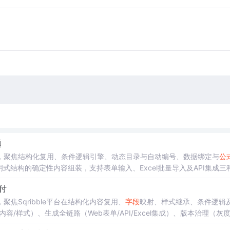
题
，聚焦结构化复用、条件逻辑引擎、动态目录与自动编号、数据绑定与
公
式结构的确定性内容组装，支持表单输入、Excel批量导入及API集成三
企业级落地要点。
付
焦Sqribble平台在结构化内容复用、
字段
映射、样式继承、条件逻辑
/样式）、生成全链路（Web表单/API/Excel集成）、版本治理（灰
er-Agent配置）。适用于金融、教育、法律等强合规场景的非技术人员高