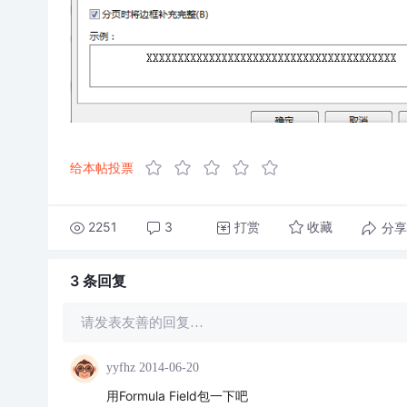
给本帖投票
2251
3
打赏
分享
收藏
3 条
回复
请发表友善的回复…
yyfhz
2014-06-20
用Formula Field包一下吧