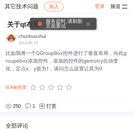
其它技术问题
登录
频道
加入
帖子详情
社区
其它技术问题
服务超时,请刷新
关于qt布局
页面重试
chunhuixihui
2014-06-19
比如我将一个QGroupBox控件进行了垂直布局，向此g
roupebox添加控件，添加的控件的gemotry自动变
化，定点x、y值为1，请问怎么设置让其为0
给本帖投票
250
1
打赏
全部评论