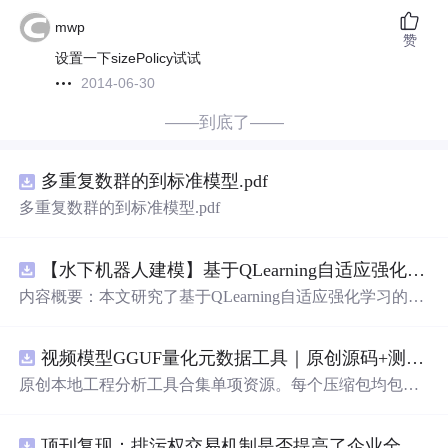
mwp
赞
设置一下sizePolicy试试
2014-06-30
——到底了——
多重复数群的到标准模型.pdf
多重复数群的到标准模型.pdf
【水下机器人建模】基于QLearning自适应强化学习PID控制器在AUV中的应用研究（Matlab代码实现）
内容概要：本文研究了基于QLearning自适应强化学习的PI
D控制器在自主水下航行器（AUV）中的应用，通过Matla
b代码实现了对水下机器人的动力学建模与运动控制。重点
视频模型GGUF量化元数据工具｜原创源码+测试+离线报告
探讨了将强化学习算法QLearning与传统PID控制相结合的
方法，以提升AUV在复杂、时变及非线性水下环境中的自
原创本地工程分析工具合集单项资源。每个压缩包均包含
适应控制能力。文中系统分析了AUV的运动学与动力学特
完整 JavaScript/Node.js 源码、3 项自动化测试、可复现合
性，阐述了传统PID参数整定面临的挑战，并提出采用QLe
成示例、离线 HTML/JSON/SVG 报告、1080×720 真实运
arning算法在线动态优化PID控制器的比例、积分和微分参
顶刊复现：排污权交易机制是否提高了企业全要素生产率 -来自中国上市公司的证据（论文+数据）
行效果图、README、运行说明、功能清单、MIT License