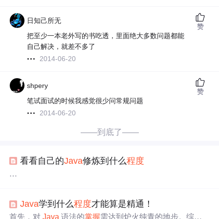
日知己所无
赞
把至少一本老外写的书吃透，里面绝大多数问题都能
自己解决，就差不多了
2014-06-20
shpery
赞
笔试面试的时候我感觉很少问常规问题
2014-06-20
——到底了——
看看自己的
Java
修炼到什么
程度
看看自己的
Java
修炼到什么
程度
？？
Java
学到什么
程度
才能算是精通！
首先，对
Java
语法的
掌握
需达到炉火纯青的地步。综上