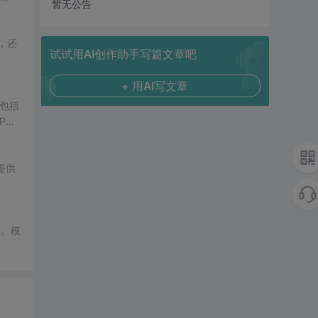
暂无公告
，还
试试用AI创作助手写篇文章吧
+ 用AI写文章
包括
P套
提供
取、模