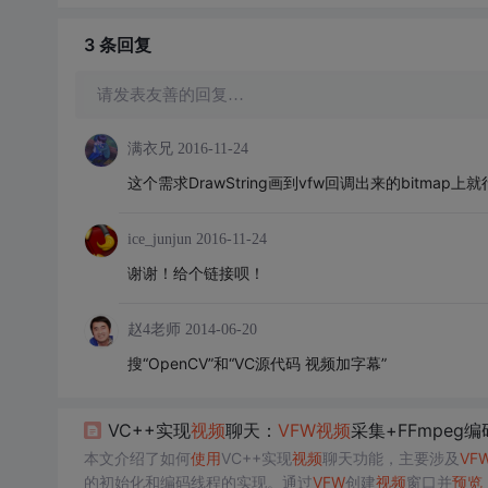
3 条
回复
请发表友善的回复…
满衣兄
2016-11-24
这个需求DrawString画到vfw回调出来的bitmap
ice_junjun
2016-11-24
谢谢！给个链接呗！
赵4老师
2014-06-20
搜“OpenCV”和“VC源代码 视频加字幕”
VC++实现
视频
聊天：
VFW
视频
采集+FFmpeg编
本文介绍了如何
使用
VC++实现
视频
聊天功能，主要涉及
VF
的初始化和编码线程的实现。通过
VFW
创建
视频
窗口并
预览