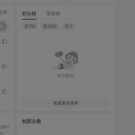
正序
积分榜
荣誉榜
复
近7日
近30日
至今
暂无数据
查看更多榜单
社区公告
频
编码
码流，