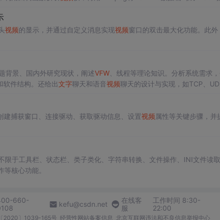
示
头
视频
的显示，并通过自定义消息实现
视频
窗口的双击最大化功能。此外
题背景、国内外研究现状，阐述
VFW
、线程等理论知识。分析系统需求，
和软件结构。还给出
文字
聊天和语音
视频
聊天的设计与实现，如TCP、UD
）
创建捕获窗口、连接驱动、获取驱动信息、设置
视频
属性等关键步骤，并
但不限于工具栏、状态栏、类子类化、字符串转换、文件操作、INI文件读
作等核心功能。
400-660-
在线客
工作时间 8:30-
kefu@csdn.net
0108
服
22:00
2020〕1039-165号
经营性网站备案信息
北京互联网违法和不良信息举报中心