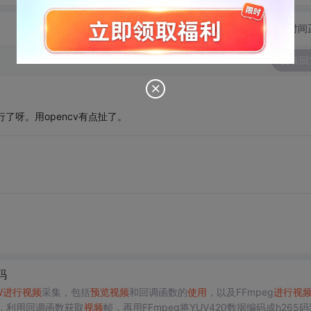
切换为时间
发表回
上就行了呀。用opencv有点扯了。
码
W
进行
视频
采集，包括
预览
视频
和回调函数的
使用
，以及FFmpeg
进行
视
，利用回调函数获取
视频
帧，再用FFmpeg将YUV420数据编码成h265