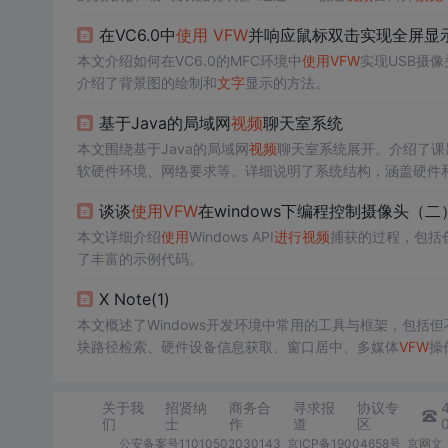
最后通过网络传输发送出去。
在VC6.0中
使用
VFW
并响应鼠标双击实现全屏显
本文介绍如何在VC6.0的MFC环境中
使用
VFW
实现USB摄像
介绍了背景图的绘制和
文字
显示的方法。
基于Java的局域网
视频
聊天室系统
本文围绕基于Java的局域网
视频
聊天室系统展开。介绍了课
软硬件环境、网络要求等。详细说明了系统结构，涵盖硬件
接字运用，
视频
捕获、语音录制等。
谈谈
使用
VFW
在windows下编程控制摄像头（二
本文详细介绍
使用
Windows API
进行
视频
捕获的过程，包括
了丰富的示例代码。
X Note(1)
本文概述了Windows开发环境中常用的工具与框架，包括
块路径检索、硬件设备信息获取、窗口居中、多媒体
VFW
操
关于我
招贤纳
商务合
寻求报
协议专
们
士
作
道
区
公安备案号11010502030143
京ICP备19004658号
京网文〔