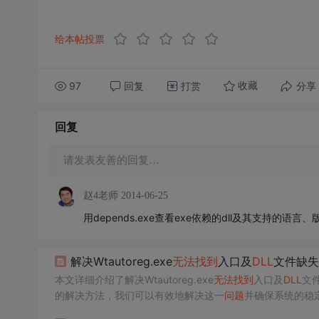
给本帖投票
97
回复
打赏
分享
收藏
回复
请发表友善的回复…
赵4老师
2014-06-25
用depends.exe查看exe依赖的dll及其支持的语言
解决Wtautoreg.exe
无法
找到
入口及
DLL
文件缺失
本文详细介绍了解决Wtautoreg.exe
无法
找到
入口及
DLL
文
的解决方法，我们可以有效地解决这一
问题
并确保系统的稳
建议和预防措施。