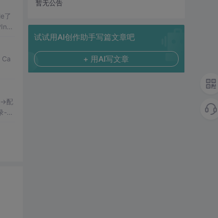
暂无公告
e了
Invo
试试用AI创作助手写篇文章吧
+ 用AI写文章
Ca
录-