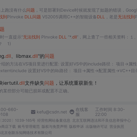
拟器上跑没有什么
问题
，可是部署到Device时候就发现了如题的错误，Googl
找到
PInvoke
DLL
问题
VS2005调用C++的智能设备
DLL
，老是
无法
找到
P
网站提出的
题
时一直提示“
无法
找到
PInvoke
DLL
“*.
dll
“，网上查了一些相关资料：１、
 1)
ng.
dll
、libmax.
dll
"的
问题
xtern\include 设置好VS中的lib路径： 项目->属性->配置属性->VC++目
ertutil.
dll
文件缺失
问题
，让系统重获新生！
的某些部分可能已损坏或配置不正确。
400-660-
在线客
工作时间 8:30-
kefu@csdn.net
0108
服
22:00
2020〕1039-165号
经营性网站备案信息
北京互联网违法和不良信息举报中心
me商店下载
账号管理规范
版权与免责声明
版权申诉
出版物许可证
营业执照
026北京创新乐知网络技术有限公司