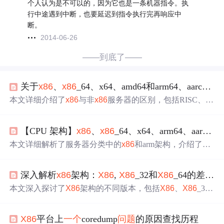
个人认为是不可以的，因为它也是一条机器指令。执
行中途遇到中断，也要延迟到指令执行完再响应中
断。
2014-06-26
——到底了——
关于
x86
、
x86
_64、x64、amd64和arm64、aarch64
本文详细介绍了
x86
与非
x86
服务器的区别，包括RISC、E
PIC处理器以及Intel的安腾处理器。接着，讨论了
x86
与
x86
_64在32位与64位计算上的差异，强调了AMD64架构的兼
【CPU 架构】
x86
、
x86
_64、x64、arm64、aarch64
容性和性能提升。此外，还对比了64位与32位系统的优缺
点，并提到了Intel的x32 ABI概念。最后，简要概述了ARM
本文详细解析了服务器分类中的
x86
和arm架构，介绍了
x8
架构及其64位AArch64指令集，以及与
x86
和AMD64的关
6
（包括
x86
_64/x64）的发展历程，以及arm架构（arm64/aa
系。
rch64）的演变。重点讨论了CPU架构的区别和应用优势。,
深入解析
x86
架构：
X86
,
X86
_32和
X86
_64的差异与应用
本文深入探讨了
X86
架构的不同版本，包括
X86
、
X86
_32
和
X86
_64，详细解释了它们之间的差异，并讨论了它们在
计算机系统和操作系统中的应用。此外，还分析了它们对
X86
平台上
一个
coredump
问
题
的原因查找历程
程序兼容性和性能的影响。