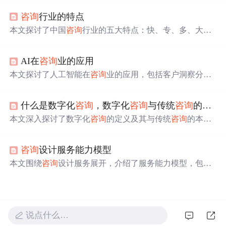
点、工作内容及可能的职业发展路径。
咨询
行业的特点
本文探讨了中国
咨询
行业的五大特点：快、专、多、大、
高，并介绍了
咨询
公司的九种定位模式，如名校定位、武
林定位、名门定位等。同时，文章提到了
咨询
业的12种赢
AI在
咨询
业的应用
利模式，包括传教士模式、会员卡模式、文凭定位、娱乐
定位等，揭示了
咨询
业如何通过不同方式实现盈利。
本文探讨了人工智能在
咨询
业的应用，包括客户洞察分
析、个性化
咨询
服务和自动化工作流程。核心算法涉及机
器学习和自然语言处理，如基于sklearn的客户画像构建和
什么是数字化
咨询
，数字化
咨询
与传统
咨询
的区别？
基于Transformers的个性化
咨询
生成。实际应用领域包括战
略
咨询
、运营
咨询
和财务
咨询
，未来发展趋势包括智能服
本文深入探讨了数字化
咨询
的定义及其与传统
咨询
的本质
务的个性化和自动化。
差异。数字化
咨询
分为狭义和广义两种形式，前者聚焦于
具体场景如营销和产品创新，后者则涉及新技术整合与商
咨询
设计服务能力模型
业模式重构。文章对比了两者在目标导向、思维逻辑、工
具方法等方面的显著不同，并介绍了熙梦网络科技如何通
本文围绕
咨询
设计服务展开，介绍了服务能力模型，包括
过‘
咨询
+交付+陪跑’模式实现有效落地。最后以汐铭微为
关键要素与管理过程，阐述了服务能力管理的策划、实
例展示了数字化
咨询
的实际成效。
施、检查和改进环节。还提及信息安全管理、
咨询
技术管
理的要求与指标，以及案例设计的要求和指标，为
咨询
设
计服务提供全面指导。
说点什么…