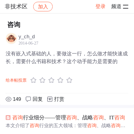
非技术区
登录
频道
加入
帖子详情
社区
非技术区
咨询
y_ch_d
2014-06-27
没有嵌入式基础的人，要做这一行，怎么做才能快速成
长，需要什么书籍和技术？这个动手能力是需要的
给本帖投票
149
回复
打赏
咨询
行业细分——管理
咨询
、战略
咨询
、IT
咨询
本文介绍了
咨询
行业的五大领域：管理
咨询
、战略
咨询
、
运营
咨询
、IT
咨询
和人力
咨询
。重点阐述了各个领域的特