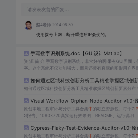
请发表友善的回复…
赵4老师
2014-06-30
使用拨号上网，断开重连后IP会变的。
手写数字识别系统.doc【GUI设计Matlab】
资 源 简 介 手写数字识别系统，非常好的啊!带有GUI界面
字。这个系统不仅功能强大，而且还带有直观的图形用户界面
的识别结果。这个系统可以在各种场景
中
使用，无论是学校
如何通过区域科技创新分析工具精准掌握区域创新要
便和实用的工具，你一定会喜欢它的！
如何通过区域科技创新分析工具精准掌握区域创新要素分布
Visual-Workflow-Orphan-Node-Auditor-v
原创本地工程审计与分析工具合集
中
的独立资源包。每个Z
I
G报告、1080×720真实运行效果图、README、运行说明、功
m test验证算法，执行npm run report生成报
Cypress-Flaky-Test-Evidence-Auditor-v1
源码、Logo、官方截图、论文、生产日志或其他受限素材
原创本地工程审计与分析工具合集
中
的独立资源包。每个Z
I