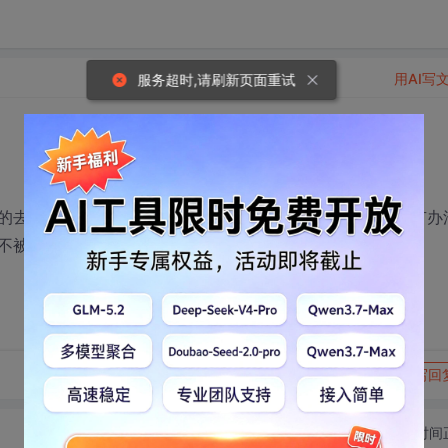
用AI写
服务超时,请刷新页面重试
的去抓取网页的数据时，出现了封ip的现象，使用代理也没有办
被屏蔽ip
转发到动态
举报
写回
切换为时间