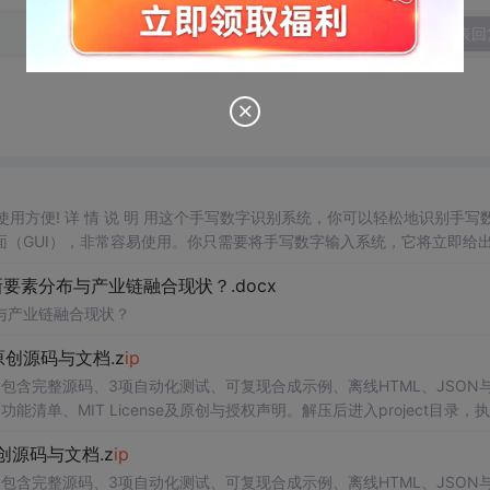
发表回
，使用方便! 详 情 说 明 用这个手写数字识别系统，你可以轻松地识别手写
（GUI），非常容易使用。你只需要将手写数字输入系统，它将立即给
、工作还是日常生活，都能为你提供快速和准确的识别服务。它是一个非
素分布与产业链融合现状？.docx
与产业链融合现状？
1.0-原创源码与文档.z
ip
P
包含完整源码、3项自动化测试、可复现合成示例、离线HTML、JSON与
能清单、MIT License及原创与授权声明。解压后进入project目录，执
告，也可通过本地静态服务器打开网页。运行时零第三方依赖，不包含热点产品或开源
.0-原创源码与文档.z
ip
。适合前端开发、AI应用工程、测试审计和课程实践。
P
包含完整源码、3项自动化测试、可复现合成示例、离线HTML、JSON与