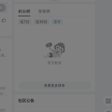
复
积分榜
荣誉榜
近7日
近30日
至今
数
出准确
常方
暂无数据
查看更多榜单
SV
行np
项目
社区公告
SV