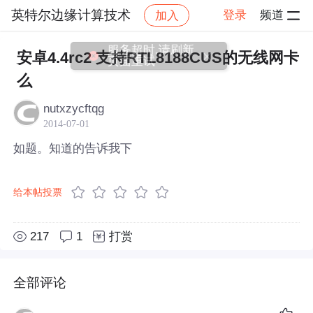
英特尔边缘计算技术
登录
频道
加入
帖子详情
社区
英特尔边缘计算技术
服务超时,请刷新
安卓4.4rc2 支持RTL8188CUS的无线网卡
页面重试
么
nutxzycftqg
2014-07-01
如题。知道的告诉我下
给本帖投票
217
1
打赏
全部评论