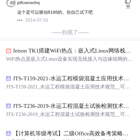
ptfcwnsohq
赞
这个是可以驱动8188的。你自己试下吧
2014-07-02
——到底了——
Jetson TK1搭建WiFi热点：嵌入式Linux网络栈实战指南
WiFi热点是嵌入式Linux设备实现无线接入与边缘组网的基
础能力，其本质涉及无线驱动加载、内核固件管理、用户
态AP协议栈（hostapd）、轻量级DHCP/DNS服务（dnsmas
JTS-T159-2021-水运工程模袋混凝土应用技术规范-可搜索.pdf
q）及iptables网络地址转换等核心机制。在资源受限的AR
M平台如Jetson TK1上，该过程尤为典型——需直面驱动兼
JTS-T159-2021_水运工程模袋混凝土应用技术规范__可搜
容性、固件版本错配、NetworkManager服务冲突等真实工
索.pdf
程问题。掌握这一流程，不仅可快速构建稳定AP，更能深
入理解nl80211接口、udev设备绑定、systemd/upstart服务协
JTS-T236-2019-水运工程混凝土试验检测技术规范-可搜索.pdf
同等底层原
JTS-T236-2019_水运工程混凝土试验检测技术规范__可搜
索.pdf
【计算机等级考试】二级Office高效备考策略：分阶段复习计划与考场时间分配优化方案