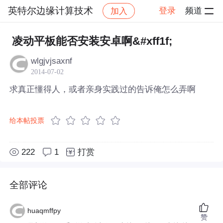
英特尔边缘计算技术
登录
频道
加入
帖子详情
社区
英特尔边缘计算技术
凌动平板能否安装安卓啊&#xff1f;
wlgjvjsaxnf
2014-07-02
求真正懂得人，或者亲身实践过的告诉俺怎么弄啊
给本帖投票
222
1
打赏
全部评论
huaqmffpy
赞