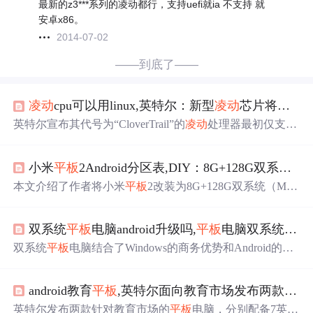
最新的z3***系列的凌动都行，支持uefi就ia 不支持 就
安卓x86。
2014-07-02
——到底了——
凌动
cpu可以用linux,英特尔：新型
凌动
芯片将支持Android和Linux
英特尔宣布其代号为“CloverTrail”的
凌动
处理器最初仅支持
Windows 8，但随后决定也支持Linux和Android。此举平息
了开源社区的不满，并表明英特尔计划推出专门针对Linu
小米
平板
2Android分区表,DIY：8G+128G双系统小米
x/Android的处理器。
本文介绍了作者将小米
平板
2改装为8G+128G双系统（MIU
I 7+Windows 10）的历程，探讨了Android系统中应用适配
问题以及内存优化，同时测试了
平板
在游戏、Photoshop和
双系统
平板
电脑android升级吗,
平板
电脑双系统好不好
Office软件上的表现。尽管性能表现尚可，但处理器限制和
应用生态的不足使得体验仍有提升空间。
双系统
平板
电脑结合了Windows的商务优势和Android的娱
乐特性，允许用户在工作和休闲之间切换。然而，配置上
的妥协，如较低的运行内存，可能影响性能。对于不需要
android教育
平板
,英特尔面向教育市场发布两款Android
频繁切换系统的用户，选择单一系统
平板
可能更为合适。
价格和性能的平衡点在于消费者自身的需求定位。
英特尔发布两款针对教育市场的
平板
电脑，分别配备7英寸